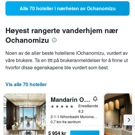
Alle 70 hoteller i nærheten av Ochanomizu
Høyest rangerte vanderhjem nær
Ochanomizu
Noen av de aller beste hotellene iOchanomizu, vurdert av
våre brukere. Ta en titt på brukeranmeldelser for å finne ut
hvorfor disse egenskapene ble vurdert som best.
Vis alle 70 hoteller
Mandarin Oriental, Tokyo
5 stjerner
Enestående
9,3
2-1-1 Nihonbashi Muromachi, Tokyo, Japan
0,7 km fra sentrum
5 954 kr