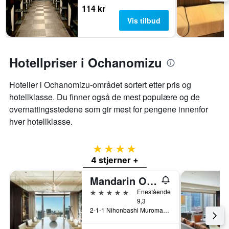
114 kr
Vis tilbud
Hotellpriser i Ochanomizu
Hoteller i Ochanomizu-området sortert etter pris og
hotellklasse. Du finner også de mest populære og de
overnattingsstedene som gir mest for pengene innenfor
hver hotellklasse.
4 stjerner
4 stjerner +
Mandarin Oriental, Tokyo
5 stjerner
Enestående
9,3
2-1-1 Nihonbashi Muromachi, Tokyo, Japan