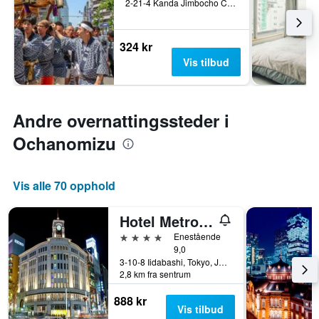
2-21-4 Kanda Jimbocho Chiyoda-ku, Tokyo, Japan
324 kr
Vis tilbud
Andre overnattingssteder i
Ochanomizu
Vis alle 70 opphold
Hotel Metropolitan Edmont Tokyo
4 stjerner
Enestående
9,0
3-10-8 Iidabashi, Tokyo, Japan
2,8 km fra sentrum
888 kr
Vis tilbud