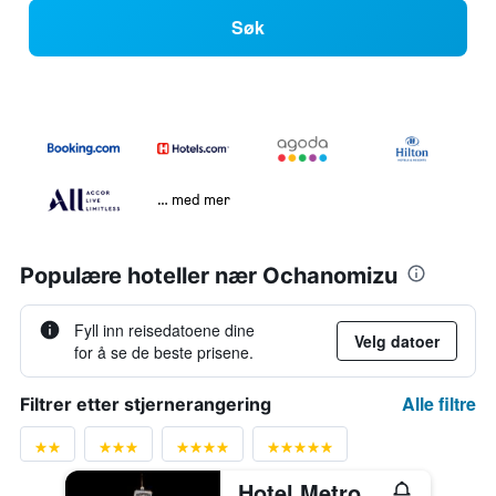
Søk
… med mer
Populære hoteller nær Ochanomizu
Fyll inn reisedatoene dine
Velg datoer
for å se de beste prisene.
Alle filtre
Filtrer etter stjernerangering
Hotel Metropolitan Edmont Tokyo