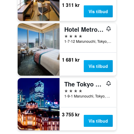
1 311 kr
Vis tilbud
Hotel Metropolitan Tokyo Marunouchi
4 stjerner
1-7-12 Marunouchi, Tokyo, Japan
1 681 kr
Vis tilbud
The Tokyo Station Hotel
4 stjerner
1-9-1 Marunouchi, Tokyo, Japan
3 755 kr
Vis tilbud