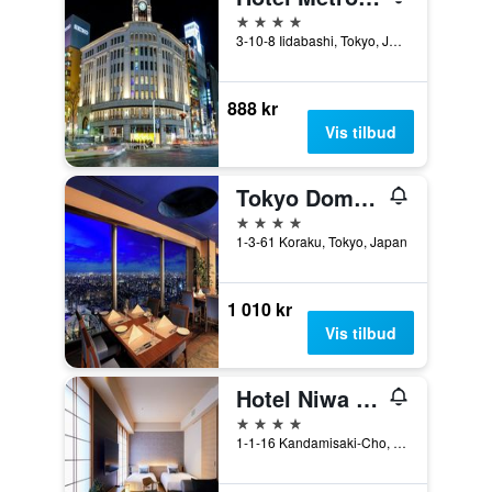
4 stjerner
3-10-8 Iidabashi, Tokyo, Japan
888 kr
Vis tilbud
Tokyo Dome Hotel
4 stjerner
1-3-61 Koraku, Tokyo, Japan
1 010 kr
Vis tilbud
Hotel Niwa Tokyo
4 stjerner
1-1-16 Kandamisaki-Cho, Chiyoda-ku, Tokyo, Japan