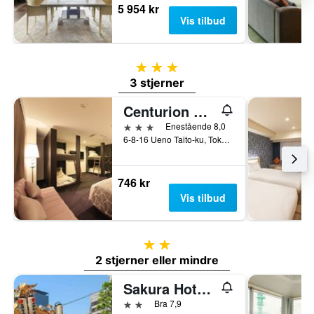
5 954 kr
Vis tilbud
3 stjerner
3 stjerner
Centurion Hotel & Spa Ueno Station
3 stjerner
Enestående 8,0
6-8-16 Ueno Taito-ku, Tokyo, Japan
746 kr
Vis tilbud
2 stjerner
2 stjerner eller mindre
Sakura Hotel Jimbocho - Hostel
2 stjerner
Bra 7,9