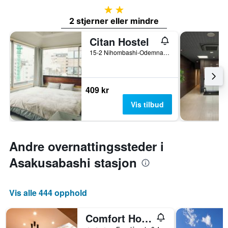
2 stjerner
2 stjerner eller mindre
Citan Hostel
15-2 Nihombashi-Odemnacho, Tokyo, Japan
409 kr
Vis tilbud
Andre overnattingssteder i
Asakusabashi stasjon
Vis alle 444 opphold
Comfort Hotel Tokyo Higashi Nihombashi