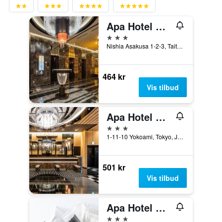
Apa Hotel Asakusa Tawaramachi Ekimae
3 stjerner
Nishia Asakusa 1-2-3, Taito-ku, Tokyo, Japan
464 kr
Vis tilbud
Apa Hotel & Resort Ryogoku Ekimae Tower
3 stjerner
1-11-10 Yokoami, Tokyo, Japan
501 kr
Vis tilbud
Apa Hotel Asakusabashi Ekikita
3 stjerner