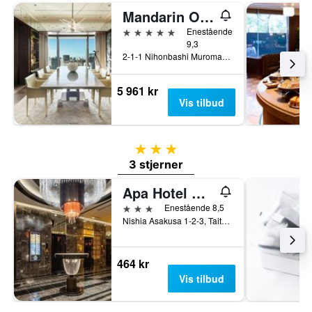
Mandarin Oriental, Tokyo
5 stjerner
Enestående
9,3
2-1-1 Nihonbashi Muromachi, Tokyo, Japan
5 961 kr
Vis tilbud
3 stjerner
3 stjerner
Apa Hotel Asakusa Tawaramachi Ekimae
3 stjerner
Enestående 8,5
Nishia Asakusa 1-2-3, Taito-ku, Tokyo, Japan
464 kr
Vis tilbud