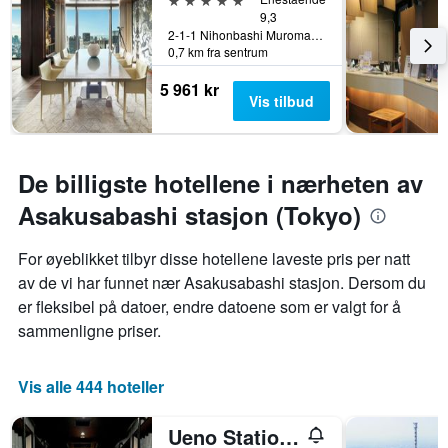
9,3
2-1-1 Nihonbashi Muromachi, Tokyo, Japan
0,7 km fra sentrum
5 961 kr
Vis tilbud
De billigste hotellene i nærheten av
Asakusabashi stasjon (Tokyo)
For øyeblikket tilbyr disse hotellene laveste pris per natt
av de vi har funnet nær Asakusabashi stasjon. Dersom du
er fleksibel på datoer, endre datoene som er valgt for å
sammenligne priser.
Vis alle 444 hoteller
Ueno Station Hostel Oriental 1 Male Only