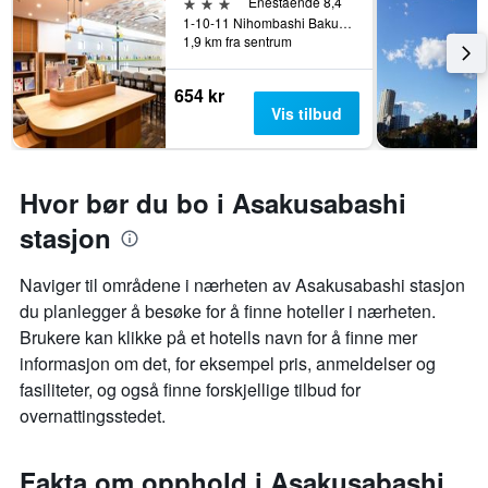
3 stjerner
Enestående 8,4
1-10-11 Nihombashi Bakurocho, Tokyo, Japan
1,9 km fra sentrum
654 kr
Vis tilbud
Hvor bør du bo i Asakusabashi
stasjon
Naviger til områdene i nærheten av Asakusabashi stasjon
du planlegger å besøke for å finne hoteller i nærheten.
Brukere kan klikke på et hotells navn for å finne mer
informasjon om det, for eksempel pris, anmeldelser og
fasiliteter, og også finne forskjellige tilbud for
overnattingsstedet.
Fakta om opphold i Asakusabashi