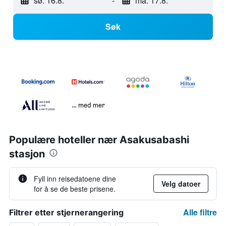
sø. 16.8.
-
ma. 17.8.
Søk
… med mer
Populære hoteller nær Asakusabashi
stasjon
Fyll inn reisedatoene dine
Velg datoer
for å se de beste prisene.
Alle filtre
Filtrer etter stjernerangering