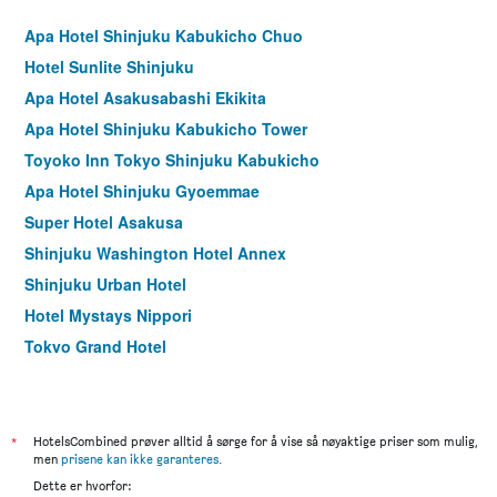
Apa Hotel Shinjuku Kabukicho Chuo
Hotel Sunlite Shinjuku
Apa Hotel Asakusabashi Ekikita
Apa Hotel Shinjuku Kabukicho Tower
Toyoko Inn Tokyo Shinjuku Kabukicho
Apa Hotel Shinjuku Gyoemmae
Super Hotel Asakusa
Shinjuku Washington Hotel Annex
Shinjuku Urban Hotel
Hotel Mystays Nippori
Tokyo Grand Hotel
Hotel Listel Shinjuku
Dormy Inn Express Asakusa
Asakusa Central Hotel
*
HotelsCombined prøver alltid å sørge for å vise så nøyaktige priser som mulig,
men
prisene kan ikke garanteres
.
Premier Hotel Cabin Shinjuku
Dette er hvorfor: