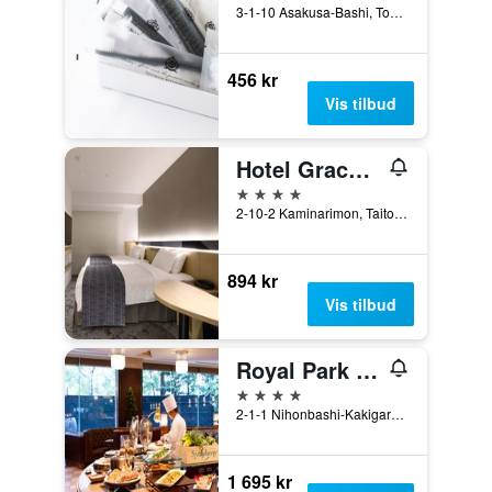
3-1-10 Asakusa-Bashi, Tokyo, Japan
456 kr
Vis tilbud
Hotel Gracery Asakusa
4 stjerner
2-10-2 Kaminarimon, Taito, Tokyo, Japan
894 kr
Vis tilbud
Royal Park Hotel Tokyo Nihonbashi
4 stjerner
2-1-1 Nihonbashi-Kakigara-Cho, Tokyo, Japan
1 695 kr