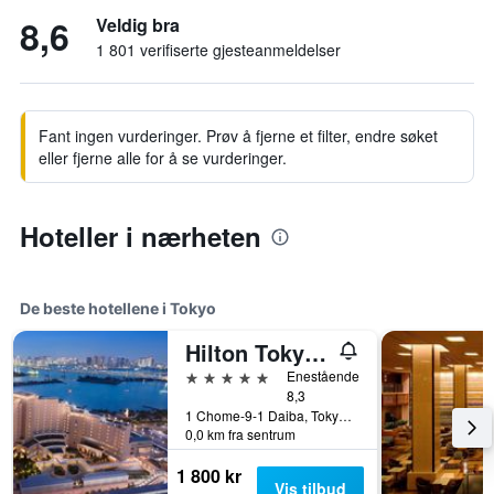
8,6
Veldig bra
1 801 verifiserte gjesteanmeldelser
Fant ingen vurderinger. Prøv å fjerne et filter, endre søket
eller fjerne alle for å se vurderinger.
Hoteller i nærheten
De beste hotellene i Tokyo
Hilton Tokyo Odaiba
5 stjerner
Enestående
8,3
1 Chome-9-1 Daiba, Tokyo, Japan
0,0 km fra sentrum
1 800 kr
Vis tilbud