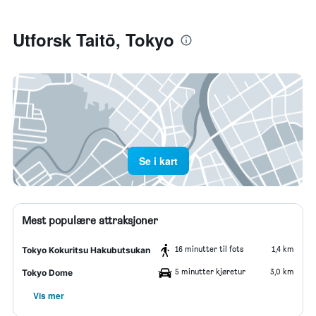
Utforsk Taitō, Tokyo
Se i kart
Mest populære attraksjoner
16 minutter til fots
1,4 km
Tokyo Kokuritsu Hakubutsukan
5 minutter kjøretur
3,0 km
Tokyo Dome
Vis mer