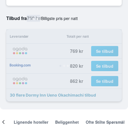
Tilbud fra
769 kr
/
Billigste pris per natt
Leverandør
Totalt per natt
769 kr
Se tilbud
820 kr
Se tilbud
862 kr
Se tilbud
30 flere Dormy Inn Ueno Okachimachi tilbud
nger
Lignende hoteller
Beliggenhet
Ofte Stilte Spørsmål