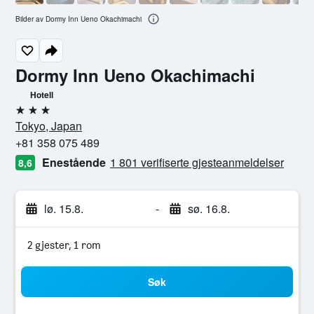
Bilder av Dormy Inn Ueno Okachimachi
Dormy Inn Ueno Okachimachi
Hotell
3 stjerner
Tokyo, Japan
+81 358 075 489
Enestående
1 801 verifiserte gjesteanmeldelser
8,6
lø. 15.8.
-
sø. 16.8.
2 gjester, 1 rom
Søk