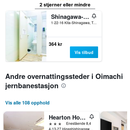
2 stjerner eller mindre
Shinagawa-Shuku Guest House & Tours - Hostel
1-22-16 Kita-Shinagawa, Tokyo, Japan
364 kr
Vis tilbud
Andre overnattingssteder i Oimachi
jernbanestasjon
Vis alle 108 opphold
Hearton Hotel Higashishinagawa
3 stjerner
Enestående 8,4
4-13-27 Higashishinagawa, Shinagawa-ku, Tokyo, Japan