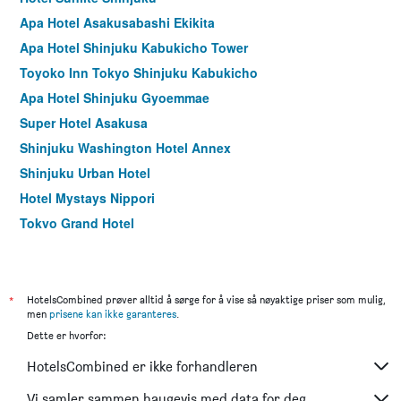
Apa Hotel Asakusabashi Ekikita
Apa Hotel Shinjuku Kabukicho Tower
Toyoko Inn Tokyo Shinjuku Kabukicho
Apa Hotel Shinjuku Gyoemmae
Super Hotel Asakusa
Shinjuku Washington Hotel Annex
Shinjuku Urban Hotel
Hotel Mystays Nippori
Tokyo Grand Hotel
Hotel Listel Shinjuku
Dormy Inn Express Asakusa
Asakusa Central Hotel
*
HotelsCombined prøver alltid å sørge for å vise så nøyaktige priser som mulig,
men
prisene kan ikke garanteres
.
Premier Hotel Cabin Shinjuku
Dette er hvorfor:
Dormy Inn Ueno Okachimachi
HotelsCombined er ikke forhandleren
Sotetsu Fresa Inn Hamamatsucho-Daimon
Hotel Siena
Vi samler sammen haugevis med data for deg