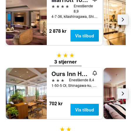
4 stjerner
Enestående
8,9
4-7-36, kitashinagawa, Shinagawa-ku, Tokyo, Japan
2 878 kr
Vis tilbud
3 stjerner
3 stjerner
Ours Inn Hankyu
3 stjerner
Enestående 8,4
1-50-5 Oi, Shinagawa-ku, Tokyo, Japan
702 kr
Vis tilbud
2 stjerner