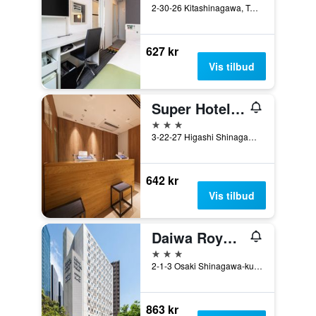
2-30-26 Kitashinagawa, Tokyo, Japan
627 kr
Vis tilbud
Super Hotel Shinagawa Aomonoyokocho
3 stjerner
3-22-27 Higashi Shinagawa, Shinagawa, Tokyo, Japan
642 kr
Vis tilbud
Daiwa Roynet Hotel Tokyo Osaki
3 stjerner
2-1-3 Osaki Shinagawa-ku, Tokyo, Japan
863 kr