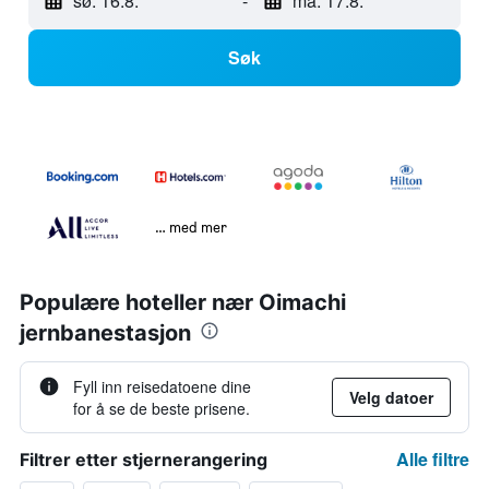
sø. 16.8.
-
ma. 17.8.
Søk
… med mer
Populære hoteller nær Oimachi
jernbanestasjon
Fyll inn reisedatoene dine
Velg datoer
for å se de beste prisene.
Alle filtre
Filtrer etter stjernerangering