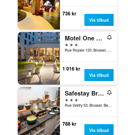
736 kr
Vis tilbud
Motel One Brussels
3 stjerner
Rue Royale 120, Brussel, Belgia
1 016 kr
Vis tilbud
Safestay Brussels Grand Place
3 stjerner
Rue Grétry 53, Brussel, Belgia
788 kr
Vis tilbud