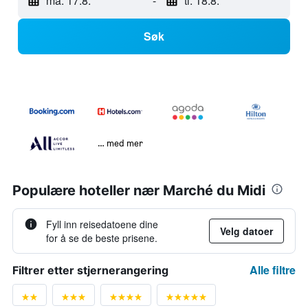
ma. 17.8.
-
ti. 18.8.
Søk
… med mer
Populære hoteller nær Marché du Midi
Fyll inn reisedatoene dine
Velg datoer
for å se de beste prisene.
Alle filtre
Filtrer etter stjernerangering