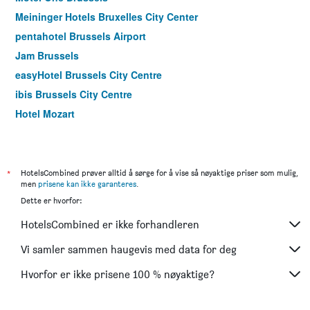
Meininger Hotels Bruxelles City Center
pentahotel Brussels Airport
Jam Brussels
easyHotel Brussels City Centre
ibis Brussels City Centre
Hotel Mozart
Craves Hotel
ibis Brussels Centre Gare Midi
Aparthotel Adagio Brussels Grand Place
*
HotelsCombined prøver alltid å sørge for å vise så nøyaktige priser som mulig,
men
prisene kan ikke garanteres
.
Floris Arlequin Grand Place
Dette er hvorfor:
Aris Grand Place Hotel
HotelsCombined er ikke forhandleren
Yadoya Hotel
Urban Yard Hotel
Vi samler sammen haugevis med data for deg
Citadines Toison D'or Brussels
Hvorfor er ikke prisene 100 % nøyaktige?
Alma Grand Place Hotel