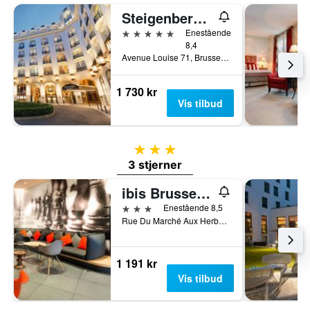
Steigenberger Wiltcher's
5 stjerner
Enestående
8,4
Avenue Louise 71, Brussel, Belgia
1 730 kr
Vis tilbud
3 stjerner
3 stjerner
ibis Brussels off Grand Place
3 stjerner
Enestående 8,5
Rue Du Marché Aux Herbes 100, Brussel, Belgia
1 191 kr
Vis tilbud