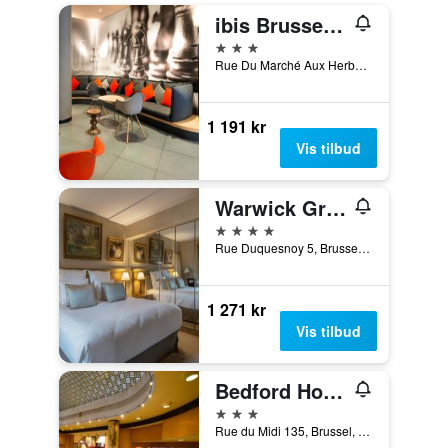
ibis Brussels off Grand Place
3 stjerner
Rue Du Marché Aux Herbes 100, Brussel, Belgia
1 191 kr
Vis tilbud
Warwick Grand-Place Brussels
4 stjerner
Rue Duquesnoy 5, Brussel, Belgia
1 271 kr
Vis tilbud
Bedford Hotel & Congress Centre
3 stjerner
Rue du Midi 135, Brussel, Belgia