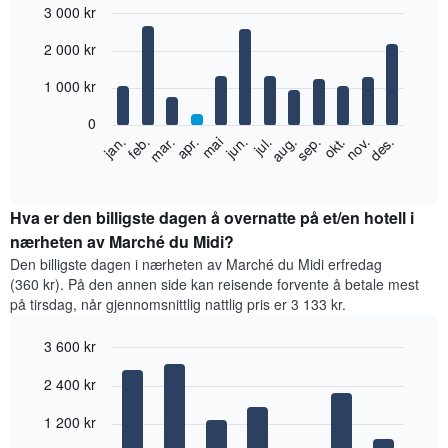
3 000 kr
Bar
Chart
2 000 kr
graphic.
chart
with
12
1 000 kr
bars.
0
Diagrammet
feb.
mai
aug.
nov.
jan.
apr.
jul.
okt.
mar.
jun.
sep.
des.
nedenfor
End
of
viser
interactive
gjennomsnittsprisen
chart
for
Hva er den billigste dagen å overnatte på et/en hotell i
et
nærheten av Marché du Midi?
rom
Den billigste dagen i nærheten av Marché du Midi erfredag
per
(360 kr). På den annen side kan reisende forvente å betale mest
måned
på tirsdag, når gjennomsnittlig nattlig pris er 3 133 kr.
Diagrammets
1
3 600 kr
X-
akse
Bar
Chart
2 400 kr
graphic.
viser
chart
with
månedene.
7
1 200 kr
Diagrammets
bars.
1