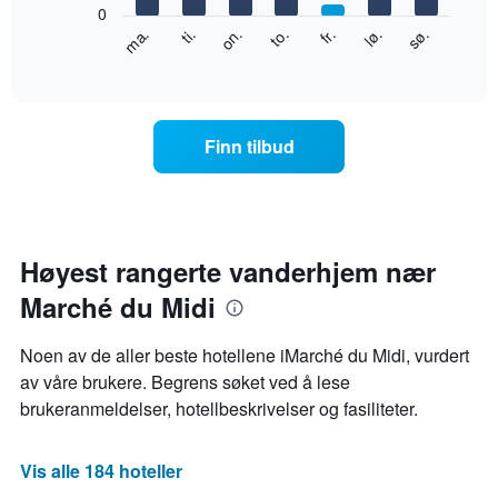
0
Y-
Diagrammet
fr.
to.
on.
ti.
ma.
sø.
lø.
akse
nedenfor
End
viser
of
viser
gjennomsnittsprisen
interactive
gjennomsnittsprisen
chart
for
for
et
et
rom
Finn tilbud
rom
for
hver
ukedag
Diagrammets
1
Høyest rangerte vanderhjem nær
X-
Marché du Midi
akse
viser
ukedagene.
Noen av de aller beste hotellene iMarché du Midi, vurdert
Diagrammets
av våre brukere. Begrens søket ved å lese
1
brukeranmeldelser, hotellbeskrivelser og fasiliteter.
Y-
akse
viser
Vis alle 184 hoteller
gjennomsnittsprisen
for