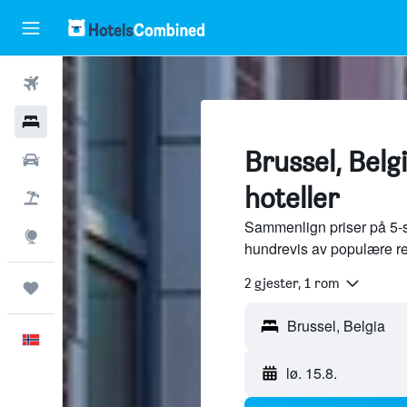
Fly
Hoteller
Brussel, Belg
Leiebiler
hoteller
Pakkereiser
Sammenlign priser på 5-stj
Utforsk
hundrevis av populære r
2 gjester, 1 rom
Reiser
Norsk
lø. 15.8.