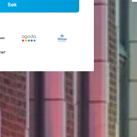
Søk
mer