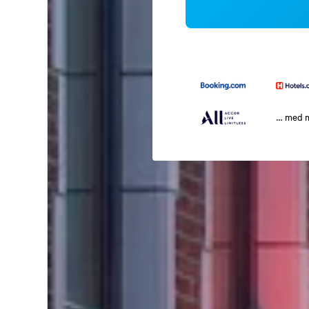
… med 