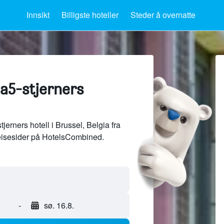
Innsikt
Billigste hoteller
Steder å overnatte
ia5-stjerners
erners hotell i Brussel, Belgia fra
eisesider på HotelsCombined.
-
sø. 16.8.