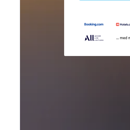
… med 