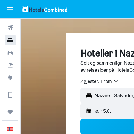
Fly
Hoteller
Hoteller i Na
Leiebiler
Søk og sammenlign Nazare
Pakkereiser
av reisesider på HotelsC
Utforsk
2 gjester, 1 rom
Få mer med appen
Nazare - Salvador,
lø. 15.8.
Reiser
Norsk