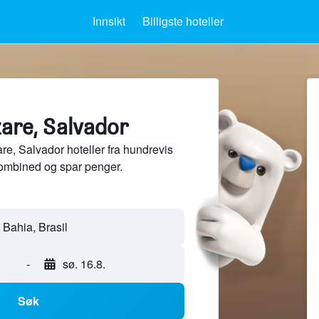
Innsikt
Billigste hoteller
zare, Salvador
, Salvador hoteller fra hundrevis
ombined og spar penger.
 Bahia, Brasil
-
sø. 16.8.
Søk