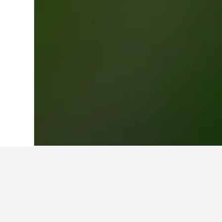
Hjem
Brasil
225 626
Bahia
18 335
Reisetips om hot
Bruk våre datagenererte tips fra Hot