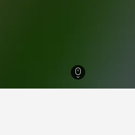
Salvador
3 898
Nazare
eller i Nazare
elsCombined for å finne ditt neste hotell i Nazare.