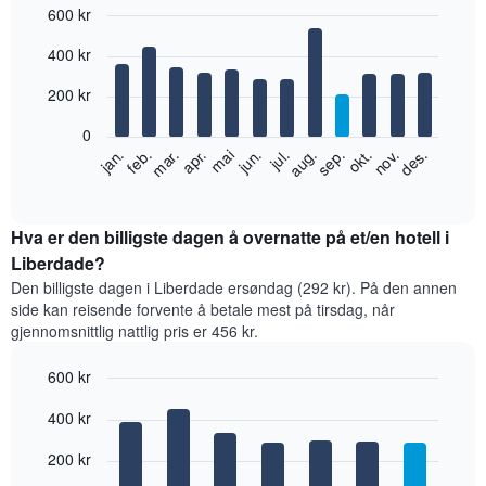
600 kr
Bar
Chart
400 kr
graphic.
chart
with
12
200 kr
bars.
0
Diagrammet
feb.
mai
aug.
nov.
jan.
apr.
jul.
okt.
mar.
jun.
sep.
des.
nedenfor
End
of
viser
interactive
gjennomsnittsprisen
chart
for
Hva er den billigste dagen å overnatte på et/en hotell i
et
Liberdade?
rom
Den billigste dagen i Liberdade ersøndag (292 kr). På den annen
per
side kan reisende forvente å betale mest på tirsdag, når
måned
gjennomsnittlig nattlig pris er 456 kr.
Diagrammets
1
600 kr
X-
akse
Bar
Chart
400 kr
graphic.
viser
chart
with
månedene.
7
200 kr
Diagrammets
bars.
1