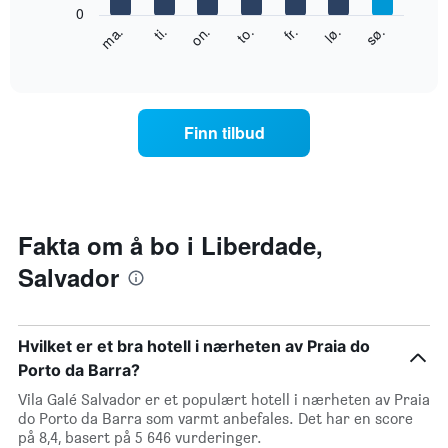
0
Y-
Diagrammet
ti.
to.
lø.
ma.
on.
fr.
sø.
akse
nedenfor
End
viser
of
viser
gjennomsnittsprisen
interactive
gjennomsnittsprisen
chart
for
for
et
et
rom
Finn tilbud
rom
for
hver
ukedag
Diagrammets
1
Fakta om å bo i Liberdade,
X-
Salvador
akse
viser
ukedagene.
Diagrammets
Hvilket er et bra hotell i nærheten av Praia do
1
Y-
Porto da Barra?
akse
Vila Galé Salvador er et populært hotell i nærheten av Praia
viser
do Porto da Barra som varmt anbefales. Det har en score
gjennomsnittsprisen
på 8,4, basert på 5 646 vurderinger.
for