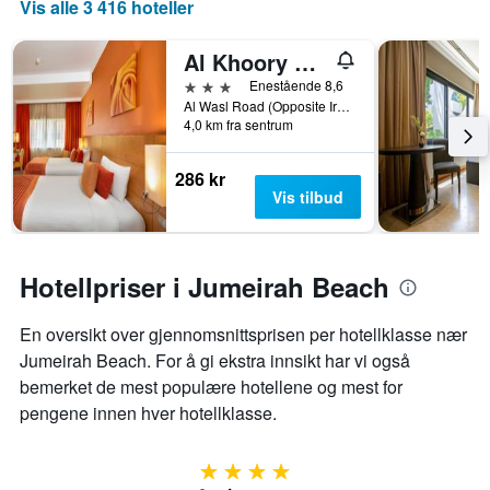
Vis alle 3 416 hoteller
Al Khoory Executive Hotel
3 stjerner
Enestående 8,6
Al Wasl Road (Opposite Iranian Hospital) P.O.Box 6237, Dubai, Forente Arabiske Emirater
4,0 km fra sentrum
286 kr
Vis tilbud
Hotellpriser i Jumeirah Beach
En oversikt over gjennomsnittsprisen per hotellklasse nær
Jumeirah Beach. For å gi ekstra innsikt har vi også
bemerket de mest populære hotellene og mest for
pengene innen hver hotellklasse.
4 stjerner