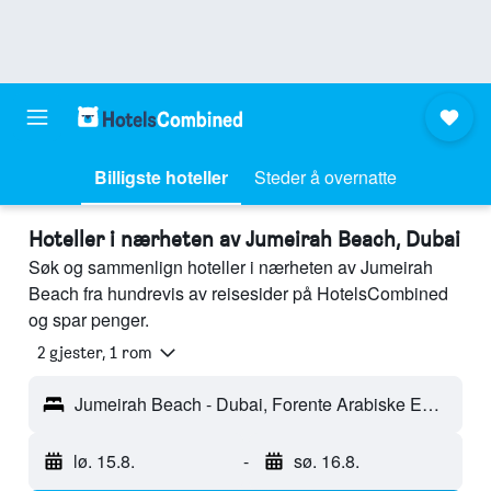
Billigste hoteller
Steder å overnatte
Hoteller i nærheten av Jumeirah Beach, Dubai
Søk og sammenlign hoteller i nærheten av Jumeirah
Beach fra hundrevis av reisesider på HotelsCombined
og spar penger.
2 gjester, 1 rom
Jumeirah Beach - Dubai, Forente Arabiske Emirater
lø. 15.8.
-
sø. 16.8.