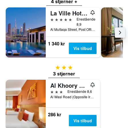
4 stjerner +
La Ville Hotel & Suites City Walk, Dubai, Autograph Collection
5 stjerner
Enestående
8,9
Al Multaqa Street, Post Office Box 414433, Dubai, Forente Arabiske Emirater
1 340 kr
Vis tilbud
3 stjerner
3 stjerner
Al Khoory Executive Hotel
3 stjerner
Enestående 8,6
Al Wasl Road (Opposite Iranian Hospital) P.O.Box 6237, Dubai, Forente Arabiske Emirater
286 kr
Vis tilbud