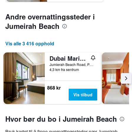
Andre overnattingssteder i
Jumeirah Beach
Vis alle 3 416 opphold
Dubai Marine Beach Resort & Spa
Jumierah Beach Road, P.O. Box 5182, Dubai, Forente Arabiske Emirater
4,3 km fra sentrum
868 kr
Vis tilbud
Hvor bør du bo i Jumeirah Beach
Bruk kartet til å finne overnattingssteder nær Jumeirah