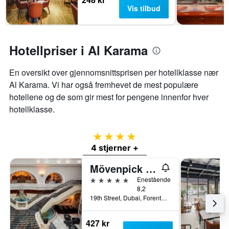
Vis tilbud
Hotellpriser i Al Karama
En oversikt over gjennomsnittsprisen per hotellklasse nær
Al Karama. Vi har også fremhevet de mest populære
hotellene og de som gir mest for pengene innenfor hver
hotellklasse.
4 stjerner
4 stjerner +
Mövenpick Hotel & Apartments Bur Dubai
5 stjerner
Enestående
8,2
19th Street, Dubai, Forente Arabiske Emirater
427 kr