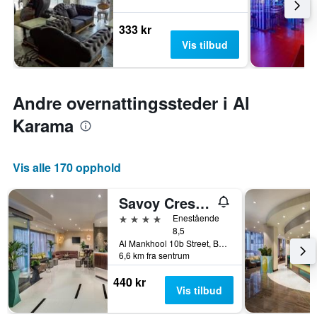
333 kr
Vis tilbud
Andre overnattingssteder i Al
Karama
Vis alle 170 opphold
Savoy Crest Hotel Apartments
4 stjerner
Enestående
8,5
Al Mankhool 10b Street, Bur Dubai, Dubai, Forente Arabiske Emirater
6,6 km fra sentrum
440 kr
Vis tilbud