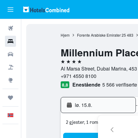
Fly
Hjem
Forente Arabiske Emirater
25 483
Hoteller
Millennium Plac
Leiebiler
4 stjerner
Pakkereiser
Al Marsa Street, Dubai Marina, 453 
+971 4550 8100
Utforsk
Enestående
5 566 verifisert
8,8
Reiser
lø. 15.8.
-
Norsk
2 gjester, 1 rom