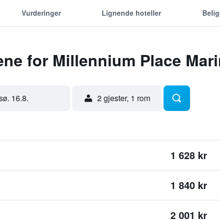
Vurderinger
Lignende hoteller
Beli
ene for Millennium Place Mar
sø. 16.8.
2 gjester, 1 rom
1 628 kr
1 840 kr
2 001 kr