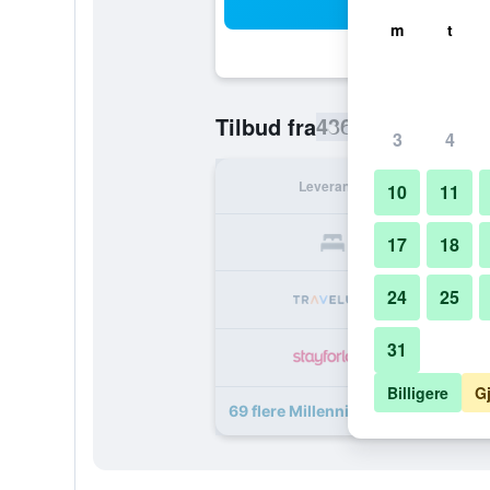
Sø
m
t
436 kr
Tilbud fra
/
Billigste pris 
3
4
Leverandør
Tota
10
11
4
17
18
24
25
4
31
4
Billigere
G
69 flere Millennium Place Marina ti