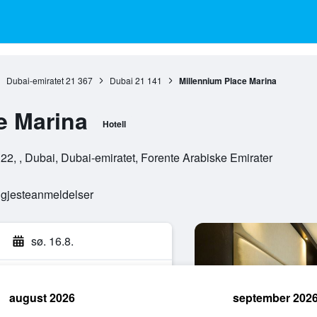
Dubai-emiratet
21 367
Dubai
21 141
Millennium Place Marina
e Marina
Hotell
22, , Dubai, Dubai-emiratet, Forente Arabiske Emirater
e gjesteanmeldelser
sø. 16.8.
august 2026
september 202