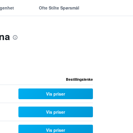
ggenhet
Ofte Stilte Spørsmål
ina
Bestillingslenke
Vis priser
Vis priser
Vis priser