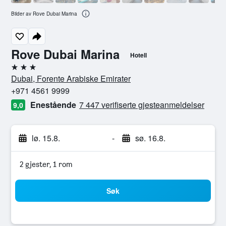
Bilder av Rove Dubai Marina
Rove Dubai Marina
Hotell
3 stjerner
Dubai, Forente Arabiske Emirater
+971 4561 9999
Enestående
7 447 verifiserte gjesteanmeldelser
9,0
lø. 15.8.
-
sø. 16.8.
2 gjester, 1 rom
Søk