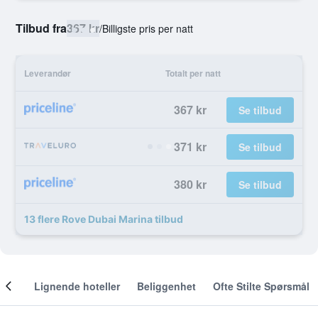
Tilbud fra
367 kr
/
Billigste pris per natt
Leverandør
Totalt per natt
367 kr
Se tilbud
371 kr
Se tilbud
380 kr
Se tilbud
13 flere Rove Dubai Marina tilbud
nger
Lignende hoteller
Beliggenhet
Ofte Stilte Spørsmål