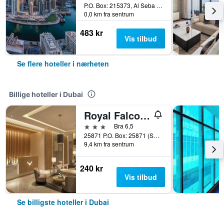
P.O. Box: 215373, Al Seba Street, Dubai, Forente Arabiske Emirater
0,0 km fra sentrum
483 kr
Vis tilbud
Se flere hoteller i nærheten
Billige hoteller i Dubai
Royal Falcon Hotel
3 stjerner
Bra 6,5
25871 P.O. Box: 25871 (Salahuddin Road)Deira Dubai, Dubai, Forente Arabiske Emirater
9,4 km fra sentrum
240 kr
Vis tilbud
Se billigste hoteller i Dubai