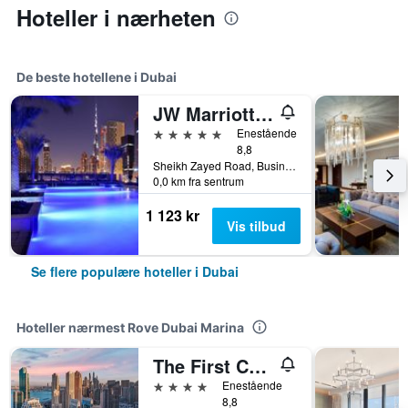
Hoteller i nærheten
De beste hotellene i Dubai
JW Marriott Marquis Hotel Dubai
5 stjerner
Enestående
8,8
Sheikh Zayed Road, Business Bay Dubai 121000 AE, Dubai, Forente Arabiske Emirater
0,0 km fra sentrum
1 123 kr
Vis tilbud
Se flere populære hoteller i Dubai
Hoteller nærmest Rove Dubai Marina
The First Collection Dubai Marina
4 stjerner
Enestående
8,8