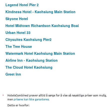
Legend Hotel Pier 2
Kindness Hotel - Kaohsiung Main Station
Skyone Hotel
Hotel Midtown Richardson Kaohsiung Boai
Urban Hotel 33
Citysuites Kaohsiung Pier2
The Tree House
Watermark Hotel Kaohsiung Main Station
Airline Inn - Kaohsiung Station
The Cloud Hotel Kaohsiung
Greet Inn
Lessing Motel
La Hotel-Baseball Theme Hall
Kiwi Express Hotel - Kaohsiung Station
*
HotelsCombined prøver alltid å sørge for å vise så nøyaktige priser som mulig,
men
prisene kan ikke garanteres
.
Kindness Hotel Zhongshan Bade
Dette er hvorfor:
Inns Hotel