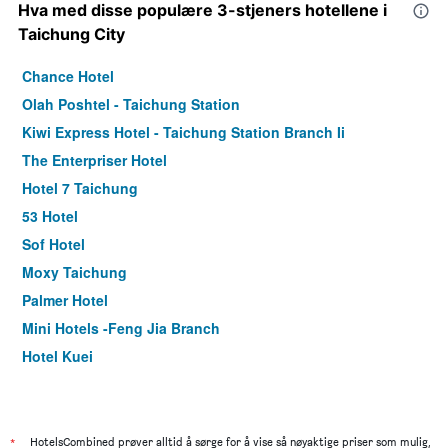
Hva med disse populære 3-stjeners hotellene i
Taichung City
Chance Hotel
Olah Poshtel - Taichung Station
Kiwi Express Hotel - Taichung Station Branch Ii
The Enterpriser Hotel
Hotel 7 Taichung
53 Hotel
Sof Hotel
Moxy Taichung
Palmer Hotel
Mini Hotels -Feng Jia Branch
Hotel Kuei
Green Hotel - Fengjia
Bluesky Hotel
Calligraphy Greenway Hotel
*
HotelsCombined prøver alltid å sørge for å vise så nøyaktige priser som mulig,