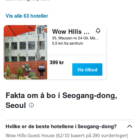
viser
gjennomsnittsprisen
for
Vis alle 63 hoteller
et
rom
Wow Hills Guest House
35, Wausan-ro 24-Gil, Mapo-gu, Seoul, Sør-Korea
5,5 km fra sentrum
399 kr
Vis tilbud
Fakta om å bo i Seogang-dong,
Seoul
Hvilke er de beste hotellene i Seogang-dong?
Wow Hills Guest House (9,2/10 basert på 290 vurderinger)