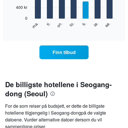
with
månedene.
7
400 kr
Diagrammets
bars.
1
0
Y-
Diagrammet
fr.
to.
on.
ti.
ma.
sø.
lø.
akse
nedenfor
End
viser
of
viser
gjennomsnittsprisen
interactive
gjennomsnittsprisen
chart
for
for
et
et
rom
Finn tilbud
rom
for
hver
ukedag
Diagrammets
1
De billigste hotellene i Seogang-
X-
dong (Seoul)
akse
viser
ukedagene.
For de som reiser på budsjett, er dette de billigste
Diagrammets
hotellene tilgjengelig i Seogang-dongpå de valgte
1
datoene. Vurder alternative datoer dersom du vil
Y-
akse
sammenligne priser.