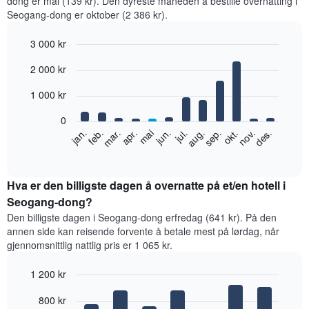
dong er mai (139 kr). Den dyreste måneden å bestille overnatting i
Seogang-dong er oktober (2 386 kr).
3 000 kr
Bar
Chart
2 000 kr
graphic.
chart
with
12
1 000 kr
bars.
0
Diagrammet
feb.
mai
aug.
nov.
jan.
apr.
jul.
okt.
mar.
jun.
sep.
des.
nedenfor
End
of
viser
interactive
gjennomsnittsprisen
chart
for
Hva er den billigste dagen å overnatte på et/en hotell i
et
Seogang-dong?
rom
Den billigste dagen i Seogang-dong erfredag (641 kr). På den
per
annen side kan reisende forvente å betale mest på lørdag, når
måned
gjennomsnittlig nattlig pris er 1 065 kr.
Diagrammets
1
1 200 kr
X-
akse
Bar
Chart
800 kr
graphic.
viser
chart