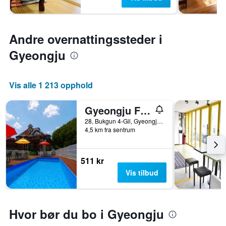
Andre overnattingssteder i
Gyeongju
Vis alle 1 213 opphold
Gyeongju Finlandia Pension
28, Bukgun 4-Gil, Gyeongju, Sør-Korea
4,5 km fra sentrum
511 kr
Vis tilbud
Hvor bør du bo i Gyeongju