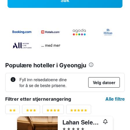
Søk
… med mer
Populære hoteller i Gyeongju
Fyll inn reisedatoene dine
Velg datoer
for å se de beste prisene.
Alle filtre
Filtrer etter stjernerangering
Lahan Select Gyeongju
5 stjerner