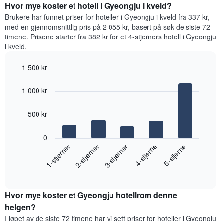
for
Hvor mye koster et hotell i Gyeongju i kveld?
et
et
Brukere har funnet priser for hoteller i Gyeongju i kveld fra 337 kr,
rom
rom
med en gjennomsnittlig pris på 2 055 kr, basert på søk de siste 72
for
timene. Prisene starter fra 382 kr for et 4-stjerners hotell i Gyeongju
hver
i kveld.
ukedag
Diagrammets
1 500 kr
1
Bar
X-
Chart
graphic.
chart
akse
1 000 kr
with
viser
5
ukedagene.
bars.
500 kr
Diagrammets
1
Diagrammet
Y-
0
nedenfor
akse
3-stjerner
1-stjerner
4-stjerne
2-stjerner
5-stjerne
viser
viser
gjennomsnittsprisen
gjennomsnittsprisen
End
for
for
of
et
interactive
et
rom
chart
rom
Hvor mye koster et Gyeongju hotellrom denne
i
kveld,
helgen?
basert
I løpet av de siste 72 timene har vi sett priser for hoteller i Gyeongju