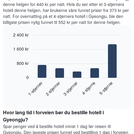
på
denne helgen for 440 kr per natt. Hvis du ser etter et 3-stjerners
data
hotell denne helgen, har brukerne våre funnet priser fra 373 kr per
fra
natt. For overnatting på et 4-stjerners hotell i Gyeongju, ble den
de
billigste prisen nylig funnet til 552 kr per natt for denne helgen.
siste
tre
2 400 kr
dagene
og
Bar
Chart
graphic.
chart
sortert
1 600 kr
with
etter
5
antall
bars.
800 kr
stjerner.
Diagrammets
Diagrammet
1
0
nedenfor
X-
3-stjerner
1-stjerner
4-stjerne
2-stjerner
5-stjerne
viser
akse
gjennomsnittsprisen
viser
End
for
hotellkategorier
of
et
interactive
etter
rom
chart
stjerner.
Hvor lang tid i forveien bør du bestille hotell i
denne
Diagrammets
helgen,
Gyeongju?
1
basert
Spar penger ved å bestille hotell minst 1 dag før reisen til
Y-
på
akse
Gyeongju. Den laveste prisen funnet ved bestilling 1 dag i forveien