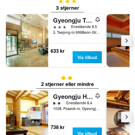
3 stjerner
3 stjerner
Gyeongju Tourist Hotel GG
3 stjerner
Enestående 8,5
3, Taejong-ro 699Beon-Gil, Gyeongju, Sør-Korea
633 kr
Vis tilbud
2 kategori vurdering
2 stjerner eller mindre
Gyeongju Hwangnamkwan Hanok Hotel
2 kategori vurdering
Enestående 8,4
1038, Poseok-ro, Gyeongju, Sør-Korea
738 kr
Vis tilbud