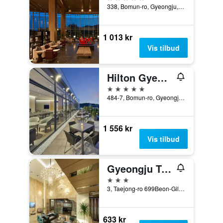
338, Bomun-ro, Gyeongju, Sør-Korea
1 013 kr
Vis tilbud
Hilton Gyeongju
5 stjerner
484-7, Bomun-ro, Gyeongju, Sør-Korea
1 556 kr
Vis tilbud
Gyeongju Tourist Hotel GG
3 stjerner
3, Taejong-ro 699Beon-Gil, Gyeongju, Sør-Korea
633 kr