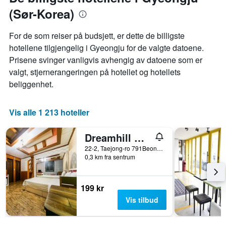
(Sør-Korea)
For de som reiser på budsjett, er dette de billigste
hotellene tilgjengelig i Gyeongju for de valgte datoene.
Prisene svinger vanligvis avhengig av datoene som er
valgt, stjernerangeringen på hotellet og hotellets
beliggenhet.
Vis alle 1 213 hoteller
Dreamhill Motel
22-2, Taejong-ro 791Beon-Gil, Gyeongju, Sør-Korea
0,3 km fra sentrum
199 kr
Vis tilbud