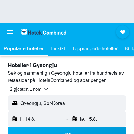
Populære hoteller
Innsikt
Topprangerte hoteller
Bill
Hoteller i Gyeongju
Søk og sammenlign Gyeongju hoteller fra hundrevis av
reisesider på HotelsCombined og spar penger.
2 gjester, 1 rom
Gyeongju, Sør-Korea
fr. 14.8.
-
lø. 15.8.