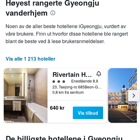
Høyest rangerte Gyeongju
gjennomsnittsprisen
Diagrammets
på
vanderhjem
1
et
X-
rom
akse
Noen av de aller beste hotellene iGyeongju, vurdert av
denne
viser
våre brukere. Finn ut hvorfor disse hotellene ble rangert
helgen
antall
funnet
blant de beste ved å lese brukeranmeldelser.
dager
de
før
siste
oppholdet
3
Vis alle 1 213 hoteller
Diagrammets
dagene
1
Y-
Rivertain Hotel Gyeongju
akse
3 kategori vurdering
Enestående 8,9
viser
23, Taejong-ro 685Beon-Gil, Gyeongju, Sør-Korea
gjennomsnittsprisen
0,8 km fra sentrum
på
et
rom
640 kr
Vis tilbud
De billigste hotellene i Gyeongju