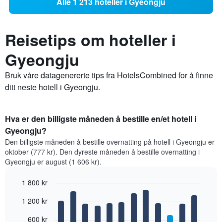
Alle 1 213 hoteller i Gyeongju
Reisetips om hoteller i
Gyeongju
Bruk våre datagenererte tips fra HotelsCombined for å finne
ditt neste hotell i Gyeongju.
Hva er den billigste måneden å bestille en/et hotell i
Gyeongju?
Den billigste måneden å bestille overnatting på hotell i Gyeongju er
oktober (777 kr). Den dyreste måneden å bestille overnatting i
Gyeongju er august (1 606 kr).
1 800 kr
Bar
Chart
1 200 kr
graphic.
chart
with
12
600 kr