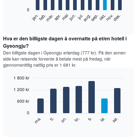
bars.
0
Diagrammet
feb.
mai
aug.
nov.
jan.
apr.
jul.
okt.
mar.
jun.
sep.
des.
nedenfor
End
of
viser
interactive
gjennomsnittsprisen
chart
for
Hva er den billigste dagen å overnatte på et/en hotell i
et
Gyeongju?
rom
Den billigste dagen i Gyeongju erlørdag (777 kr). På den annen
per
side kan reisende forvente å betale mest på fredag, når
måned
gjennomsnittlig nattlig pris er 1 681 kr.
Diagrammets
1
1 800 kr
X-
akse
Bar
Chart
1 200 kr
graphic.
viser
chart
with
månedene.
7
600 kr
Diagrammets
bars.
1
0
Y-
Diagrammet
fr.
to.
on.
ti.
ma.
sø.
lø.
akse
nedenfor
End
viser
of
viser
gjennomsnittsprisen
interactive
gjennomsnittsprisen
chart
for