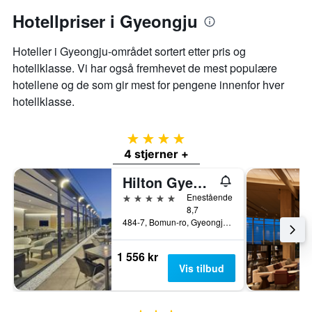
Hotellpriser i Gyeongju
Hoteller i Gyeongju-området sortert etter pris og
hotellklasse. Vi har også fremhevet de mest populære
hotellene og de som gir mest for pengene innenfor hver
hotellklasse.
4 stjerner
4 stjerner +
Hilton Gyeongju
5 stjerner
Enestående
8,7
484-7, Bomun-ro, Gyeongju, Sør-Korea
1 556 kr
Vis tilbud