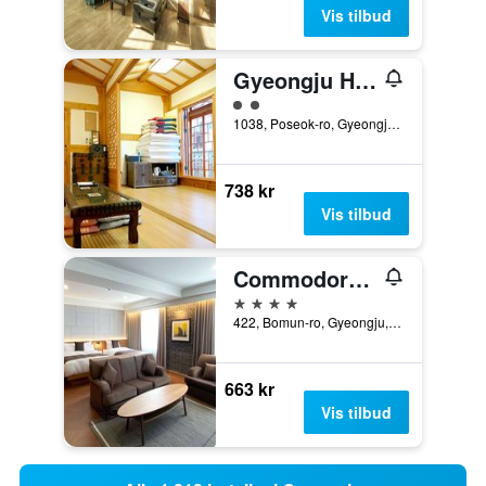
Vis tilbud
Gyeongju Hwangnamkwan Hanok Hotel
2 kategori vurdering
1038, Poseok-ro, Gyeongju, Sør-Korea
738 kr
Vis tilbud
Commodore Hotel Gyeongju
4 stjerner
422, Bomun-ro, Gyeongju, Sør-Korea
663 kr
Vis tilbud