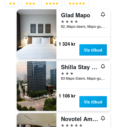
Glad Mapo
4 stjerner
92, Mapo-daero, Mapo-gu, Seoul, Sør-Korea
1 324 kr
Vis tilbud
Shilla Stay Mapo Hongdae
3 stjerner
83 Mapo-Daero, Mapo-gu, Seoul, Sør-Korea
1 106 kr
Vis tilbud
Novotel Ambassador Seoul Yongsan - Seoul Dragon City
5 stjerner