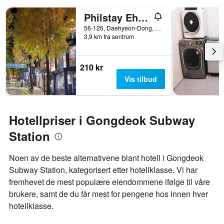
Philstay Ehwa Boutique
56-126, Daehyeon-Dong, Seodaemun-gu, Seoul, Sør-Korea
3,9 km fra sentrum
210 kr
Vis tilbud
Hotellpriser i Gongdeok Subway
Station
Noen av de beste alternativene blant hotell i Gongdeok
Subway Station, kategorisert etter hotellklasse. Vi har
fremhevet de mest populære eiendommene ifølge til våre
brukere, samt de du får mest for pengene hos innen hver
hotellklasse.