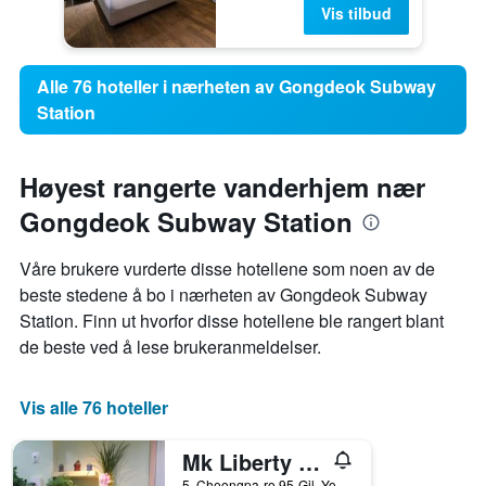
Vis tilbud
Alle 76 hoteller i nærheten av Gongdeok Subway
Station
Høyest rangerte vanderhjem nær
Gongdeok Subway Station
Våre brukere vurderte disse hotellene som noen av de
beste stedene å bo i nærheten av Gongdeok Subway
Station. Finn ut hvorfor disse hotellene ble rangert blant
de beste ved å lese brukeranmeldelser.
Vis alle 76 hoteller
Mk Liberty House
5, Cheongpa-ro 95-Gil, Yongsan-gu, Seoul, Sør-Korea