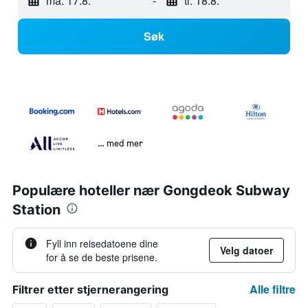
ma. 17.8.
-
ti. 18.8.
Søk
… med mer
Populære hoteller nær Gongdeok Subway
Station
Fyll inn reisedatoene dine
Velg datoer
for å se de beste prisene.
Alle filtre
Filtrer etter stjernerangering