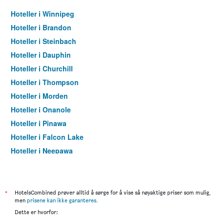
Hoteller i Winnipeg
Hoteller i Brandon
Hoteller i Steinbach
Hoteller i Dauphin
Hoteller i Churchill
Hoteller i Thompson
Hoteller i Morden
Hoteller i Onanole
Hoteller i Pinawa
Hoteller i Falcon Lake
Hoteller i Neepawa
Hoteller i Russell
Hoteller i Roblin
Hoteller i Hecla
*
HotelsCombined prøver alltid å sørge for å vise så nøyaktige priser som mulig,
men
prisene kan ikke garanteres
.
Dette er hvorfor: