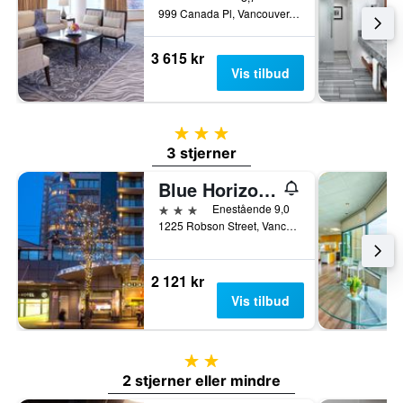
999 Canada Pl, Vancouver, BC, Canada
3 615 kr
Vis tilbud
3 stjerner
3 stjerner
Blue Horizon Hotel
3 stjerner
Enestående 9,0
1225 Robson Street, Vancouver, BC, Canada
2 121 kr
Vis tilbud
2 stjerner
2 stjerner eller mindre