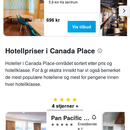
5,6 km fra sentrum
696 kr
Vis tilbud
Hotellpriser i Canada Place
Hoteller i Canada Place-området sortert etter pris og
hotellklasse. For å gi ekstra innsikt har vi også bemerket
de mest populære hotellene og mest for pengene innen
hver hotellklasse.
4 stjerner
4 stjerner +
Pan Pacific Vancouver
5 stjerner
Enestående
8,7