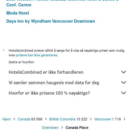
Conf. Centre
Moda Hotel
Days Inn by Wyndham Vancouver Downtown
Sandman Signature Vancouver Downtown Hotel
Residence Inn by Marriott Vancouver Downtown
Quality Inn and Suites
*
HotelsCombined prøver alltid å sørge for å vise så nøyaktige priser som mulig,
Holiday Inn Vancouver-Centre (Broadway) By IHG
men
prisene kan ikke garanteres
.
Holiday Inn & Suites Vancouver Downtown By IHG
Dette er hvorfor:
The Burrard
HotelsCombined er ikke forhandleren
Victorian Hotel
Vi samler sammen haugevis med data for deg
The Sylvia
Hvorfor er ikke prisene 100 % nøyaktige?
Best Western Plus Sands
Rosellen Suites At Stanley Park
Hi Vancouver Jericho Beach - Hostel
Hjem
Canada
63 568
British Columbia
15 222
Vancouver
1 716
Downtown
Canada Place