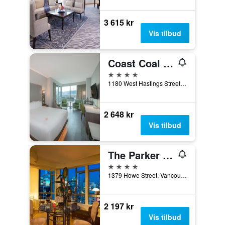
3 615 kr
Vis tilbud
Coast Coal Harbour Vancouver Hotel By Apa
4 stjerner
1180 West Hastings Street, Vancouver, BC, Canada
2 648 kr
Vis tilbud
The Parker Hotel and Rooftop
4 stjerner
1379 Howe Street, Vancouver, BC, Canada
2 197 kr
Vis tilbud