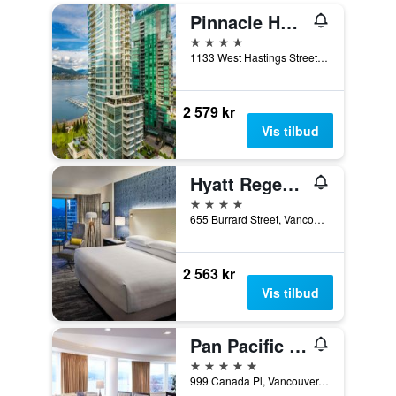
Pinnacle Hotel Harbourfront
4 stjerner
1133 West Hastings Street, Vancouver, BC, Canada
2 579 kr
Vis tilbud
Hyatt Regency Vancouver
4 stjerner
655 Burrard Street, Vancouver, BC, Canada
2 563 kr
Vis tilbud
Pan Pacific Vancouver
5 stjerner
999 Canada Pl, Vancouver, BC, Canada