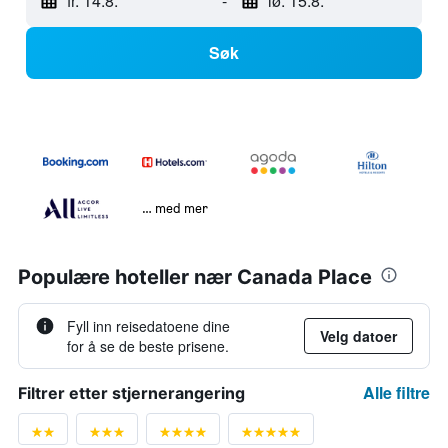
fr. 14.8.
-
lø. 15.8.
Søk
… med mer
Populære hoteller nær Canada Place
Fyll inn reisedatoene dine
Velg datoer
for å se de beste prisene.
Alle filtre
Filtrer etter stjernerangering