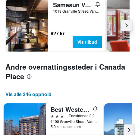
Samesun Vancouver
1018 Granville Street, Vancouver, BC, Canada
827 kr
Vis tilbud
Andre overnattingssteder i Canada
Place
Vis alle 346 opphold
Best Western Premier Chateau Granville Hotel & Suites & Conf. Centre
3 stjerner
Enestående 8,2
1100 Granville Street, Vancouver, BC, Canada
5,0 km fra sentrum