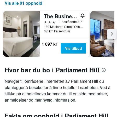
Vis alle 91 opphold
The Business Inn
3 stjerner
Enestående 8,7
180 Maclaren Street, Ottawa, ON, Canada
0,6 km fra sentrum
1 097 kr
Vis tilbud
Hvor bør du bo i Parliament Hill
Naviger til områdene i nærheten av Parliament Hill du
planlegger å besøke for å finne hoteller i nærheten. Ved å
klikke på et hotellnavn kommer du til en side med priser,
anmeldelser og mer nyttig informasjon.
Fakta om opphold i Parliament Hill