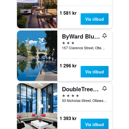
1 581 kr
Vis tilbud
ByWard Blue Inn
3 stjerner
157 Clarence Street, Ottawa, ON, Canada
1 296 kr
Vis tilbud
DoubleTree by Hilton Ottawa Downtown
4 stjerner
33 Nicholas Street, Ottawa, ON, Canada
1 393 kr
Vis tilbud