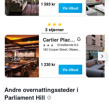
1 593 kr
Vis tilbud
3 stjerner
3 stjerner
Cartier Place Suite Hotel
3 stjerner
Enestående 8,0
180 Cooper Street, Ottawa, ON, Canada
1 230 kr
Vis tilbud
Andre overnattingssteder i
Parliament Hill