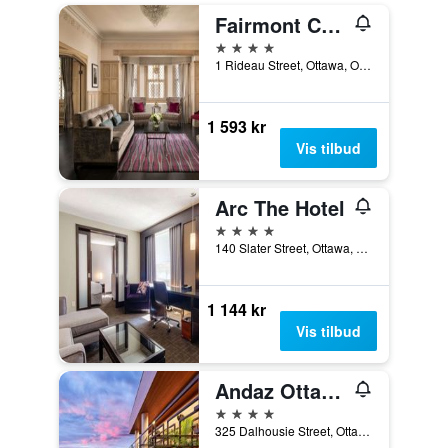
Fairmont Château Laurier
4 stjerner
1 Rideau Street, Ottawa, ON, Canada
1 593 kr
Vis tilbud
Arc The Hotel
4 stjerner
140 Slater Street, Ottawa, ON, Canada
1 144 kr
Vis tilbud
Andaz Ottawa Byward Market-a concept by Hyatt
4 stjerner
325 Dalhousie Street, Ottawa, ON, Canada