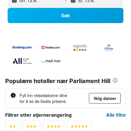
on. 12.8.
-
to. 13.8.
Søk
… med mer
Populære hoteller nær Parliament Hill
Fyll inn reisedatoene dine
Velg datoer
for å se de beste prisene.
Alle filtre
Filtrer etter stjernerangering