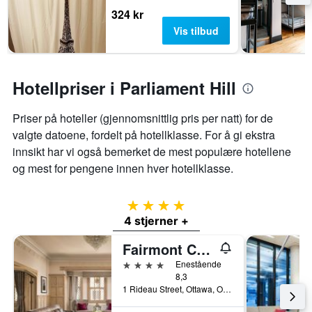
324 kr
Vis tilbud
Hotellpriser i Parliament Hill
Priser på hoteller (gjennomsnittlig pris per natt) for de
valgte datoene, fordelt på hotellklasse. For å gi ekstra
innsikt har vi også bemerket de mest populære hotellene
og mest for pengene innen hver hotellklasse.
4 stjerner
4 stjerner +
Fairmont Château Laurier
4 stjerner
Enestående
8,3
1 Rideau Street, Ottawa, ON, Canada