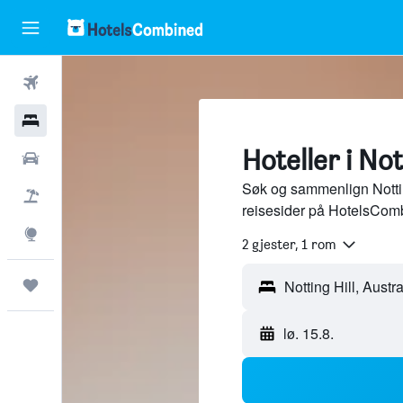
Fly
Hoteller
Hoteller i Not
Leiebiler
Søk og sammenlign Notting
Pakkereiser
reisesider på HotelsCom
Utforsk
2 gjester, 1 rom
Reiser
lø. 15.8.