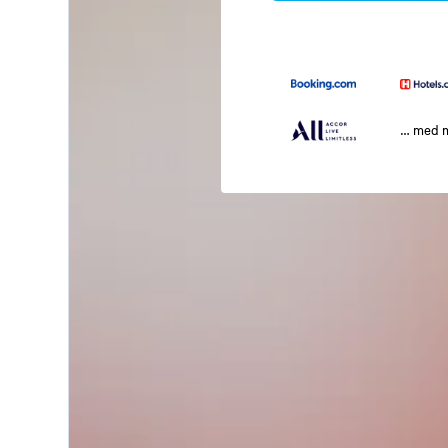
… med 