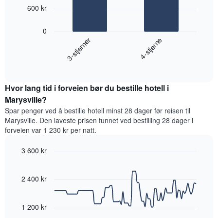
ukedagene.
bars.
600 kr
Diagrammets
1
Diagrammet
Y-
0
nedenfor
akse
3-stjerner
4-stjerne
viser
viser
gjennomsnittsprisen
gjennomsnittsprisen
End
for
for
of
et
interactive
et
rom
chart
rom
Hvor lang tid i forveien bør du bestille hotell i
i
kveld,
Marysville?
basert
Spar penger ved å bestille hotell minst 28 dager før reisen til
på
Marysville. Den laveste prisen funnet ved bestilling 28 dager i
data
forveien var 1 230 kr per natt.
fra
de
3 600 kr
siste
tre
Line
Chart
graphic.
chart
dagene
with
2 400 kr
og
90
sortert
data
etter
points.
1 200 kr
antall
stjerner.