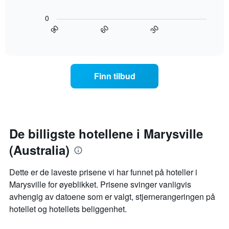
Diagrammet
Diagrammets
nedenfor
0
1
viser
60
90
30
X-
hvordan
End
akse
of
romprisen
interactive
viser
endrer
chart
hotellkategorier
seg
etter
jo
Finn tilbud
stjerner.
nærmere
Diagrammets
man
1
kommer
Y-
datoen
akse
for
viser
oppholdet
De billigste hotellene i Marysville
gjennomsnittsprisen
Diagrammets
for
(Australia)
1
et
X-
rom
akse
Dette er de laveste prisene vi har funnet på hoteller i
i
viser
Marysville for øyeblikket. Prisene svinger vanligvis
kveld,
antall
basert
avhengig av datoene som er valgt, stjernerangeringen på
dager
på
før
hotellet og hotellets beliggenhet.
data
oppholdet
fra
Diagrammets