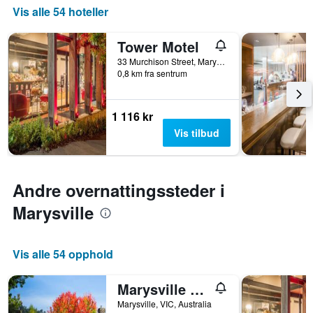
de
1
Vis alle 54 hoteller
siste
Y-
tre
akse
Tower Motel
dagene
viser
gjennomsnittsprisen
33 Murchison Street, Marysville, VIC, Australia
0,8 km fra sentrum
på
et
rom
1 116 kr
Vis tilbud
Andre overnattingssteder i
Marysville
Vis alle 54 opphold
Marysville Garden Cottages
Marysville, VIC, Australia