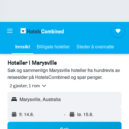
Innsikt
Billigste hoteller
Steder å overnatte
Hoteller i Marysville
Søk og sammenlign Marysville hoteller fra hundrevis av
reisesider på HotelsCombined og spar penger.
2 gjester, 1 rom
Marysville, Australia
fr. 14.8.
-
lø. 15.8.