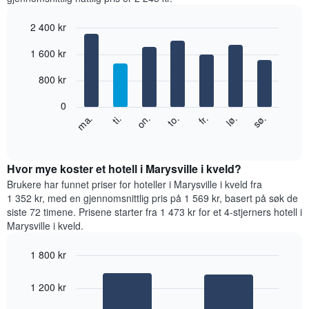
2 400 kr
Bar
Chart
1 600 kr
graphic.
chart
with
7
800 kr
bars.
0
Diagrammet
fr.
to.
on.
ti.
ma.
sø.
lø.
nedenfor
End
of
viser
interactive
gjennomsnittsprisen
chart
for
Hvor mye koster et hotell i Marysville i kveld?
et
Brukere har funnet priser for hoteller i Marysville i kveld fra
rom
1 352 kr, med en gjennomsnittlig pris på 1 569 kr, basert på søk de
for
siste 72 timene. Prisene starter fra 1 473 kr for et 4-stjerners hotell i
hver
Marysville i kveld.
ukedag
Diagrammets
1 800 kr
1
Bar
X-
Chart
graphic.
chart
akse
1 200 kr
with
viser
2