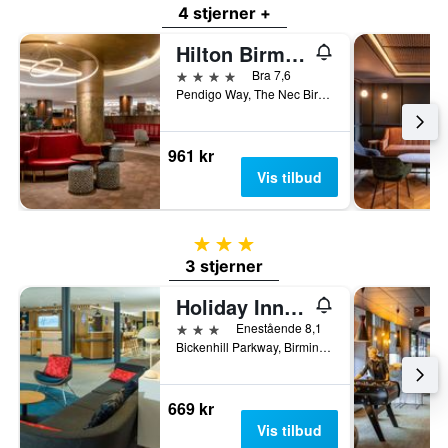
4 stjerner +
Hilton Birmingham Metropole
4 stjerner
Bra 7,6
Pendigo Way, The Nec Birmingham, Birmingham, Storbritannia
961 kr
Vis tilbud
3 stjerner
3 stjerner
Holiday Inn Express Birmingham Airport NEC by IHG
3 stjerner
Enestående 8,1
Bickenhill Parkway, Birmingham, Storbritannia
669 kr
Vis tilbud