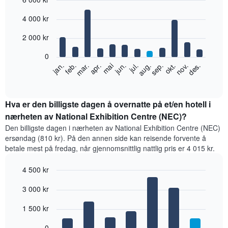
Bar
Chart
4 000 kr
graphic.
chart
with
12
2 000 kr
bars.
0
Diagrammet
feb.
mai
aug.
nov.
jan.
apr.
jul.
okt.
mar.
jun.
sep.
des.
nedenfor
End
of
viser
interactive
gjennomsnittsprisen
chart
for
Hva er den billigste dagen å overnatte på et/en hotell i
et
nærheten av National Exhibition Centre (NEC)?
rom
Den billigste dagen i nærheten av National Exhibition Centre (NEC)
per
ersøndag (810 kr). På den annen side kan reisende forvente å
måned
betale mest på fredag, når gjennomsnittlig nattlig pris er 4 015 kr.
Diagrammets
1
4 500 kr
X-
akse
Bar
Chart
3 000 kr
graphic.
viser
chart
with
månedene.
7
1 500 kr
Diagrammets
bars.
1
0