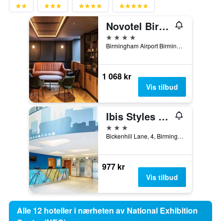
Novotel Birmingham Airport
4 stjerner
Birmingham Airport Birmingham, West Midlands B26 3, Birmingham, Storbritannia
1 068 kr
Vis tilbud
Ibis Styles Birmingham Airport Nec
3 stjerner
Bickenhill Lane, 4, Birmingham, Storbritannia
977 kr
Vis tilbud
Alle 12 hoteller i nærheten av National Exhibition