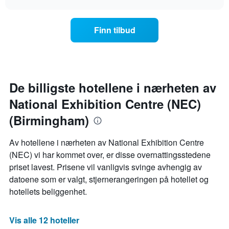
et
endrer
chart
rom
seg
jo
Finn tilbud
nærmere
man
kommer
datoen
for
oppholdet
De billigste hotellene i nærheten av
Diagrammets
National Exhibition Centre (NEC)
1
X-
(Birmingham)
akse
viser
antall
Av hotellene i nærheten av National Exhibition Centre
dager
(NEC) vi har kommet over, er disse overnattingsstedene
før
priset lavest. Prisene vil vanligvis svinge avhengig av
oppholdet
datoene som er valgt, stjernerangeringen på hotellet og
Diagrammets
1
hotellets beliggenhet.
Y-
akse
viser
Vis alle 12 hoteller
gjennomsnittsprisen