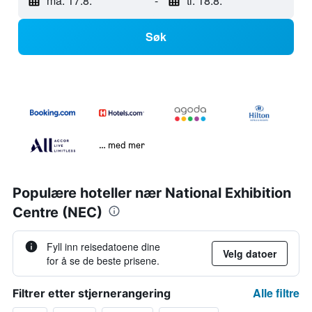
ma. 17.8.
-
ti. 18.8.
Søk
… med mer
Populære hoteller nær National Exhibition
Centre (NEC)
Fyll inn reisedatoene dine
Velg datoer
for å se de beste prisene.
Alle filtre
Filtrer etter stjernerangering