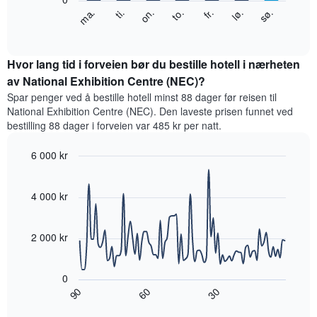
Y-
Diagrammet
fr.
to.
on.
ti.
ma.
sø.
lø.
akse
nedenfor
End
viser
of
viser
gjennomsnittsprisen
interactive
gjennomsnittsprisen
chart
for
for
Hvor lang tid i forveien bør du bestille hotell i nærheten
et
et
av National Exhibition Centre (NEC)?
rom
rom
Spar penger ved å bestille hotell minst 88 dager før reisen til
for
National Exhibition Centre (NEC). Den laveste prisen funnet ved
hver
bestilling 88 dager i forveien var 485 kr per natt.
ukedag
Diagrammets
6 000 kr
1
X-
Line
Chart
graphic.
akse
chart
with
4 000 kr
viser
90
ukedagene.
data
Diagrammets
points.
1
2 000 kr
Y-
Diagrammet
akse
nedenfor
viser
0
viser
gjennomsnittsprisen
60
90
30
hvordan
End
for
of
romprisen
interactive