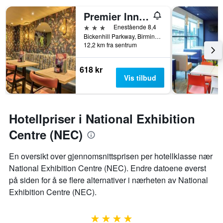
på
Premier Inn Birmingham Nec/Airport
et
3 stjerner
rom
Enestående 8,4
Bickenhill Parkway, Birmingham, Storbritannia
12,2 km fra sentrum
618 kr
Vis tilbud
Hotellpriser i National Exhibition
Centre (NEC)
En oversikt over gjennomsnittsprisen per hotellklasse nær
National Exhibition Centre (NEC). Endre datoene øverst
på siden for å se flere alternativer i nærheten av National
Exhibition Centre (NEC).
4 stjerner