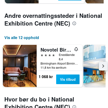
Andre overnattingssteder i National
Exhibition Centre (NEC)
Vis alle 12 opphold
Novotel Birmingham Airport
4 stjerner
Enestående
8,4
Birmingham Airport Birmingham, West Midlands B26 3, Birmingham, Storbritannia
11,8 km fra sentrum
1 068 kr
Vis tilbud
Hvor bør du bo i National
Exhibition Centre (NEC)