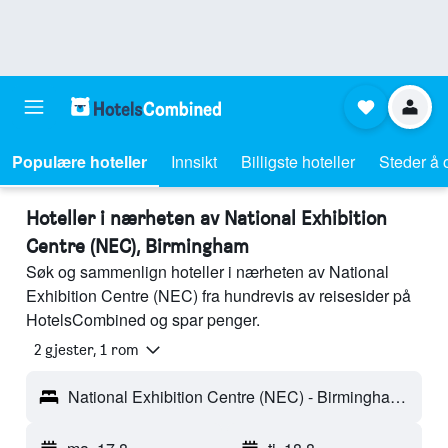
Populære hoteller
Innsikt
Billigste hoteller
Steder å 
Hoteller i nærheten av National Exhibition
Centre (NEC), Birmingham
Søk og sammenlign hoteller i nærheten av National
Exhibition Centre (NEC) fra hundrevis av reisesider på
HotelsCombined og spar penger.
2 gjester, 1 rom
National Exhibition Centre (NEC) - Birmingham, England, Storbritannia