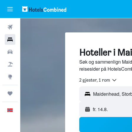
Fly
Hoteller
Hoteller i M
Leiebiler
Søk og sammenlign Maide
Pakkereiser
reisesider på HotelsCom
Utforsk
2 gjester, 1 rom
Reiser
fr. 14.8.
Norsk