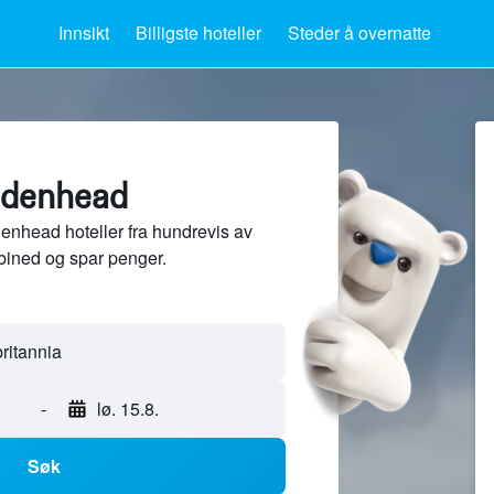
Innsikt
Billigste hoteller
Steder å overnatte
aidenhead
nhead hoteller fra hundrevis av
bined og spar penger.
-
lø. 15.8.
Søk