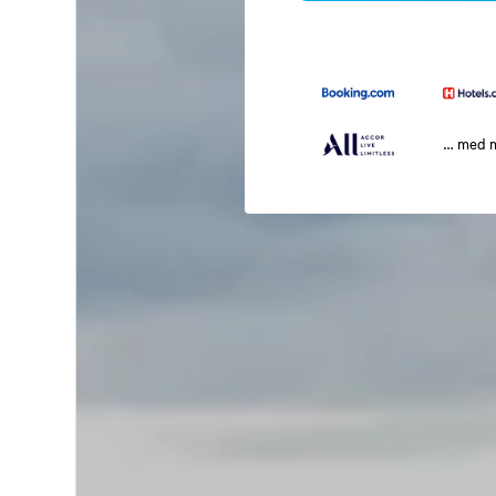
… med 