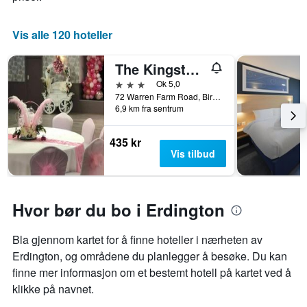
viser
gjennomsnittsprisen
for
Vis alle 120 hoteller
et
rom
The Kingstanding Inn
3 stjerner
Ok 5,0
72 Warren Farm Road, Birmingham, Storbritannia
6,9 km fra sentrum
435 kr
Vis tilbud
Hvor bør du bo i Erdington
Bla gjennom kartet for å finne hoteller i nærheten av
Erdington, og områdene du planlegger å besøke. Du kan
finne mer informasjon om et bestemt hotell på kartet ved å
klikke på navnet.