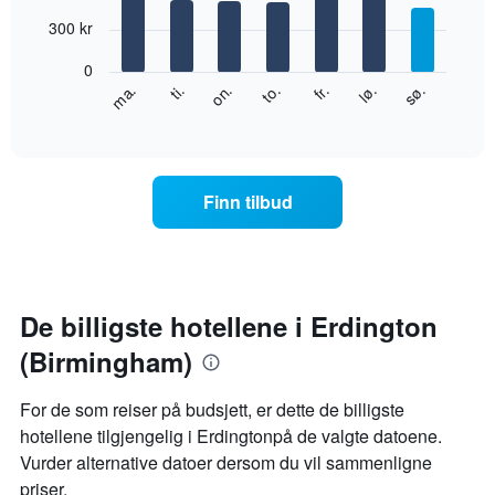
with
månedene.
7
300 kr
Diagrammets
bars.
1
0
Y-
Diagrammet
ti.
to.
lø.
ma.
on.
fr.
sø.
akse
nedenfor
End
viser
of
viser
gjennomsnittsprisen
interactive
gjennomsnittsprisen
chart
for
for
et
et
rom
Finn tilbud
rom
for
hver
ukedag
Diagrammets
1
De billigste hotellene i Erdington
X-
(Birmingham)
akse
viser
ukedagene.
For de som reiser på budsjett, er dette de billigste
Diagrammets
hotellene tilgjengelig i Erdingtonpå de valgte datoene.
1
Vurder alternative datoer dersom du vil sammenligne
Y-
akse
priser.