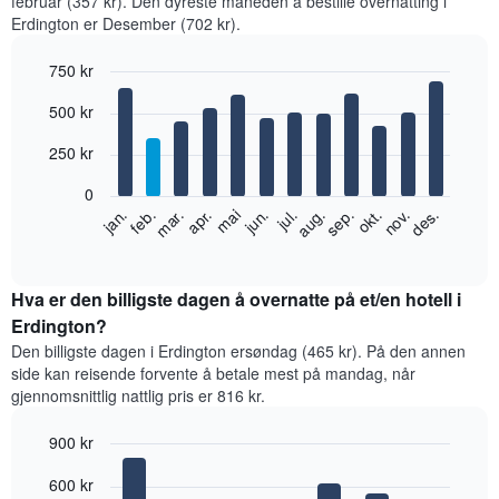
februar (357 kr). Den dyreste måneden å bestille overnatting i
Erdington er Desember (702 kr).
750 kr
Bar
Chart
500 kr
graphic.
chart
with
12
250 kr
bars.
0
Diagrammet
feb.
mai
aug.
nov.
jan.
apr.
jul.
okt.
mar.
jun.
sep.
des.
nedenfor
End
of
viser
interactive
gjennomsnittsprisen
chart
for
Hva er den billigste dagen å overnatte på et/en hotell i
et
Erdington?
rom
Den billigste dagen i Erdington ersøndag (465 kr). På den annen
per
side kan reisende forvente å betale mest på mandag, når
måned
gjennomsnittlig nattlig pris er 816 kr.
Diagrammets
1
900 kr
X-
akse
Bar
Chart
600 kr
graphic.
viser
chart