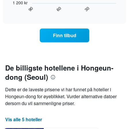
viser
1 200 kr
viser
gjennomsnittsprisen
60
90
30
hvordan
End
for
of
romprisen
interactive
et
endrer
chart
rom
seg
jo
Finn tilbud
nærmere
man
kommer
datoen
for
oppholdet
De billigste hotellene i Hongeun-
Diagrammets
dong (Seoul)
1
X-
akse
Dette er de laveste prisene vi har funnet på hoteller i
viser
Hongeun-dong for øyeblikket. Vurder alternative datoer
antall
dersom du vil sammenligne priser.
dager
før
oppholdet
Vis alle 5 hoteller
Diagrammets
1