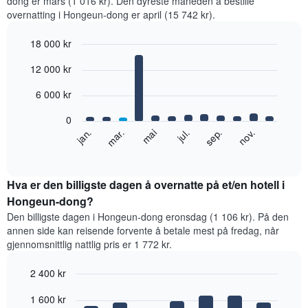
dong er mars (1 016 kr). Den dyreste måneden å bestille
overnatting i Hongeun-dong er april (15 742 kr).
18 000 kr
Bar
Chart
12 000 kr
graphic.
chart
with
12
6 000 kr
bars.
0
Diagrammet
jan.
mar.
mai
jul.
sep.
nov.
nedenfor
End
of
viser
interactive
gjennomsnittsprisen
chart
for
Hva er den billigste dagen å overnatte på et/en hotell i
et
Hongeun-dong?
rom
Den billigste dagen i Hongeun-dong eronsdag (1 106 kr). På den
per
annen side kan reisende forvente å betale mest på fredag, når
måned
gjennomsnittlig nattlig pris er 1 772 kr.
Diagrammets
1
2 400 kr
X-
akse
Bar
Chart
1 600 kr
graphic.
viser
chart