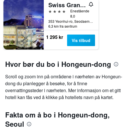
Y-
Swiss Grand Hotel
akse
4 stjerner
Enestående
viser
8,0
gjennomsnittsprisen
353 Yeonhui-ro, Seodaemun-gu, Seoul, Sør-Korea
på
6,3 km fra sentrum
et
rom
1 295 kr
Vis tilbud
Hvor bør du bo i Hongeun-dong
Scroll og zoom inn på områdene i nærheten av Hongeun-
dong du planlegger å besøke, for å finne
overnattingssteder i nærheten. Mer informasjon om et gitt
hotell kan fås ved å klikke på hotellets navn på kartet.
Fakta om å bo i Hongeun-dong,
Seoul