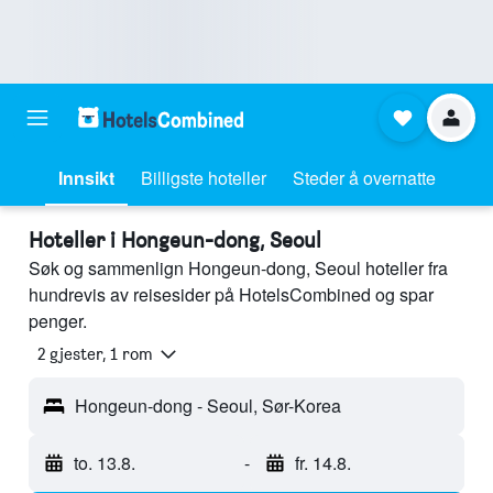
Innsikt
Billigste hoteller
Steder å overnatte
Hoteller i Hongeun-dong, Seoul
Søk og sammenlign Hongeun-dong, Seoul hoteller fra
hundrevis av reisesider på HotelsCombined og spar
penger.
2 gjester, 1 rom
Hongeun-dong - Seoul, Sør-Korea
to. 13.8.
-
fr. 14.8.