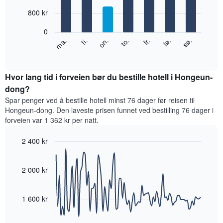
with
månedene.
7
800 kr
Diagrammets
bars.
1
0
Y-
Diagrammet
fr.
to.
on.
ti.
ma.
sø.
lø.
akse
nedenfor
End
viser
of
viser
gjennomsnittsprisen
interactive
gjennomsnittsprisen
chart
for
for
Hvor lang tid i forveien bør du bestille hotell i Hongeun-
et
et
dong?
rom
rom
Spar penger ved å bestille hotell minst 76 dager før reisen til
for
Hongeun-dong. Den laveste prisen funnet ved bestilling 76 dager i
hver
forveien var 1 362 kr per natt.
ukedag
Diagrammets
2 400 kr
1
X-
Line
Chart
graphic.
akse
chart
with
2 000 kr
viser
90
ukedagene.
data
Diagrammets
points.
1
1 600 kr
Y-
Diagrammet
akse
nedenfor