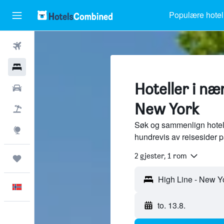
Populære hotel
Fly
Hoteller
Hoteller i næ
Leiebiler
New York
Pakkereiser
Søk og sammenlign hotell
Utforsk
hundrevis av reisesider 
2 gjester, 1 rom
Reiser
Norsk
to. 13.8.