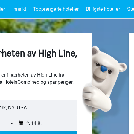
ler
Innsikt
Topprangerte hoteller
Billigste hoteller
Ste
rheten av High Line,
er i nærheten av High Line fra
på HotelsCombined og spar penger.
-
fr. 14.8.