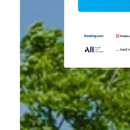
… med 