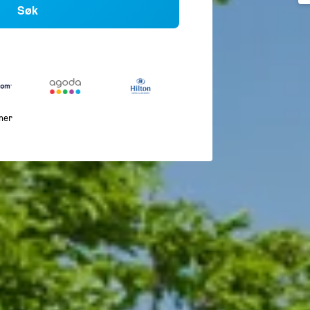
Søk
mer