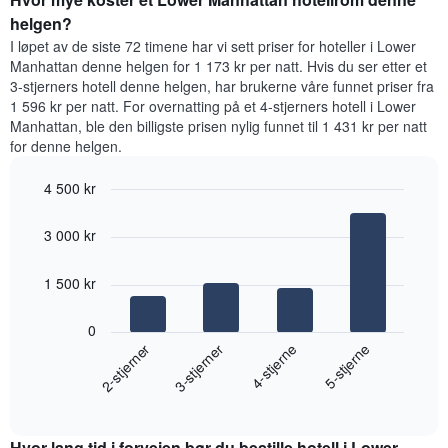
kveld,
helgen?
basert
I løpet av de siste 72 timene har vi sett priser for hoteller i Lower
på
Manhattan denne helgen for 1 173 kr per natt. Hvis du ser etter et
data
3-stjerners hotell denne helgen, har brukerne våre funnet priser fra
fra
1 596 kr per natt. For overnatting på et 4-stjerners hotell i Lower
de
Manhattan, ble den billigste prisen nylig funnet til 1 431 kr per natt
siste
for denne helgen.
tre
dagene
4 500 kr
og
sortert
Bar
Chart
graphic.
etter
chart
3 000 kr
with
antall
4
stjerner.
bars.
1 500 kr
Diagrammets
1
Diagrammet
X-
0
nedenfor
akse
2-stjerner
3-stjerner
4-stjerne
5-stjerne
viser
viser
gjennomsnittsprisen
hotellkategorier
End
for
etter
of
et
interactive
stjerner.
rom
chart
Diagrammets
Hvor lang tid i forveien bør du bestille hotell i Lower
denne