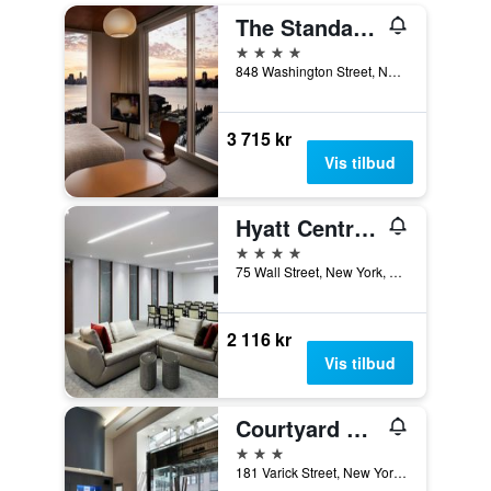
The Standard, High Line New York
4 stjerner
848 Washington Street, New York, NY, USA
3 715 kr
Vis tilbud
Hyatt Centric Wall Street
4 stjerner
75 Wall Street, New York, NY, USA
2 116 kr
Vis tilbud
Courtyard by Marriott New York Manhattan/SoHo
3 stjerner
181 Varick Street, New York, NY, USA