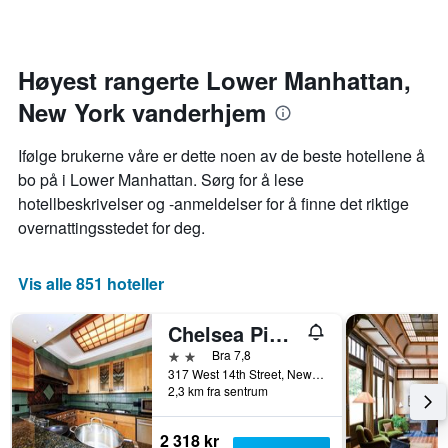
1
kommer
Y-
datoen
akse
for
viser
oppholdet
Høyest rangerte Lower Manhattan,
gjennomsnittsprisen
Diagrammets
på
New York vanderhjem
1
et
X-
rom
akse
Ifølge brukerne våre er dette noen av de beste hotellene å
denne
viser
bo på i Lower Manhattan. Sørg for å lese
helgen
antall
funnet
hotellbeskrivelser og -anmeldelser for å finne det riktige
dager
de
før
overnattingsstedet for deg.
siste
oppholdet
3
Diagrammets
dagene
1
Vis alle 851 hoteller
Y-
akse
Chelsea Pines Inn
viser
gjennomsnittsprisen
2 stjerner
Bra 7,8
på
317 West 14th Street, New York, NY, USA
2,3 km fra sentrum
et
rom
2 318 kr