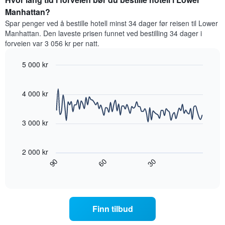
1
helgen,
Manhattan?
Y-
basert
akse
Spar penger ved å bestille hotell minst 34 dager før reisen til Lower
på
viser
Manhattan. Den laveste prisen funnet ved bestilling 34 dager i
data
gjennomsnittsprisen
forveien var 3 056 kr per natt.
fra
for
de
et
5 000 kr
siste
rom
tre
Line
Chart
i
graphic.
chart
dagene
kveld,
with
4 000 kr
og
basert
90
sortert
data
på
etter
points.
data
3 000 kr
antall
fra
stjerner.
Diagrammet
de
Diagrammets
nedenfor
siste
2 000 kr
1
viser
tre
60
90
30
X-
hvordan
End
dagene
akse
of
romprisen
interactive
viser
endrer
chart
hotellkategorier
seg
etter
jo
Finn tilbud
stjerner.
nærmere
Diagrammets
man