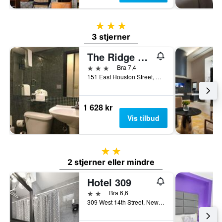
3 stjerner
3 stjerner
The Ridge Hotel
3 stjerner
Bra 7,4
151 East Houston Street, New York, NY, USA
1 628 kr
Vis tilbud
2 stjerner
2 stjerner eller mindre
Hotel 309
2 stjerner
Bra 6,6
309 West 14th Street, New York, NY, USA