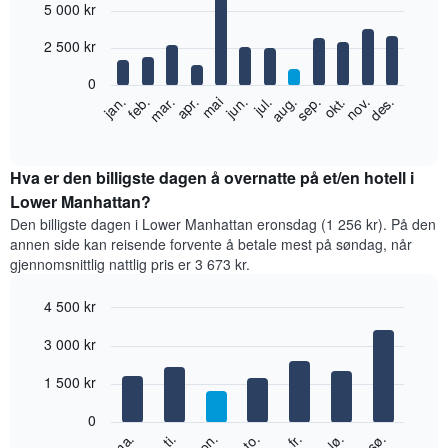
5 000 kr
graphic.
chart
with
12
2 500 kr
bars.
0
Diagrammet
feb.
mai
aug.
nov.
jan.
apr.
jul.
okt.
mar.
jun.
sep.
des.
nedenfor
End
of
viser
interactive
gjennomsnittsprisen
chart
for
Hva er den billigste dagen å overnatte på et/en hotell i
et
Lower Manhattan?
rom
Den billigste dagen i Lower Manhattan eronsdag (1 256 kr). På den
per
annen side kan reisende forvente å betale mest på søndag, når
måned
gjennomsnittlig nattlig pris er 3 673 kr.
Diagrammets
1
4 500 kr
X-
akse
Bar
Chart
3 000 kr
graphic.
viser
chart
with
månedene.
7
1 500 kr
Diagrammets
bars.
1
0
Y-
Diagrammet
fr.
to.
on.
ti.
ma.
sø.
lø.
akse