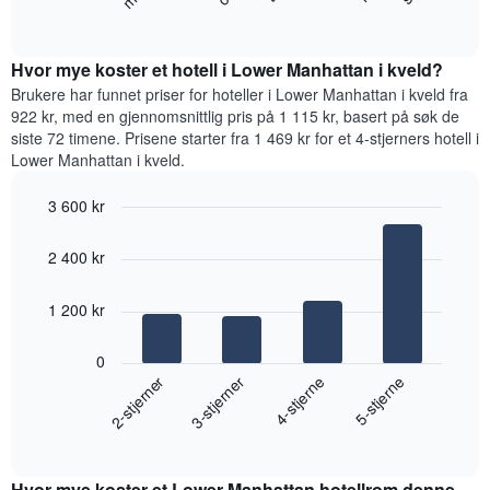
nedenfor
End
viser
of
viser
gjennomsnittsprisen
interactive
gjennomsnittsprisen
chart
for
for
Hvor mye koster et hotell i Lower Manhattan i kveld?
et
et
Brukere har funnet priser for hoteller i Lower Manhattan i kveld fra
rom
rom
922 kr, med en gjennomsnittlig pris på 1 115 kr, basert på søk de
for
siste 72 timene. Prisene starter fra 1 469 kr for et 4-stjerners hotell i
hver
Lower Manhattan i kveld.
ukedag
Diagrammets
3 600 kr
1
Bar
X-
Chart
graphic.
chart
akse
2 400 kr
with
viser
4
ukedagene.
bars.
1 200 kr
Diagrammets
1
Diagrammet
Y-
0
nedenfor
akse
2-stjerner
3-stjerner
4-stjerne
5-stjerne
viser
viser
gjennomsnittsprisen
gjennomsnittsprisen
End
for
for
of
et
interactive
et
rom
chart
rom
Hvor mye koster et Lower Manhattan hotellrom denne
i