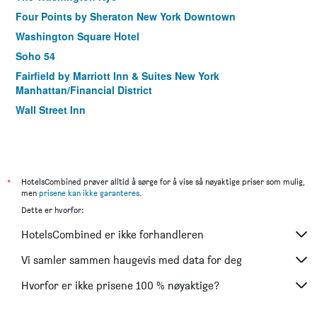
Four Points by Sheraton New York Downtown
Washington Square Hotel
Soho 54
Fairfield by Marriott Inn & Suites New York
Manhattan/Financial District
Wall Street Inn
Four Points by Sheraton Manhattan SoHo Village
Holiday Inn Express New York City-Wall Street By IHG
Madison LES Hotel
*
HotelsCombined prøver alltid å sørge for å vise så nøyaktige priser som mulig,
St Marks Hotel
men
prisene kan ikke garanteres
.
Leon Hotel Les
Dette er hvorfor:
The Historic Blue Moon Hotel - Nyc
HotelsCombined er ikke forhandleren
Sanctuary Nyc Retreats
Vi samler sammen haugevis med data for deg
Hvorfor er ikke prisene 100 % nøyaktige?