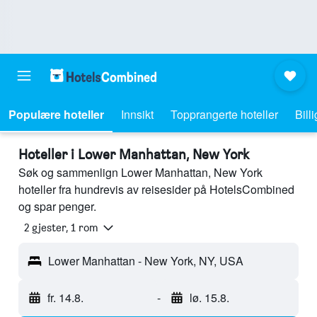
Populære hoteller
Innsikt
Topprangerte hoteller
Bill
Hoteller i Lower Manhattan, New York
Søk og sammenlign Lower Manhattan, New York
hoteller fra hundrevis av reisesider på HotelsCombined
og spar penger.
2 gjester, 1 rom
Lower Manhattan - New York, NY, USA
fr. 14.8.
-
lø. 15.8.