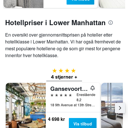
Hotellpriser i Lower Manhattan
En oversikt over gjennomsnittsprisen på hoteller etter
hotellklasse i Lower Manhattan. Vi har også fremhevet de
mest populære hotellene og de som gir mest for pengene
innenfor hver hotellklasse.
4 stjerner
4 stjerner +
Gansevoort Meatpacking
5 stjerner
Enestående
8,2
18 9th Avenue at 13th Street, New York, NY, USA
4 698 kr
Vis tilbud