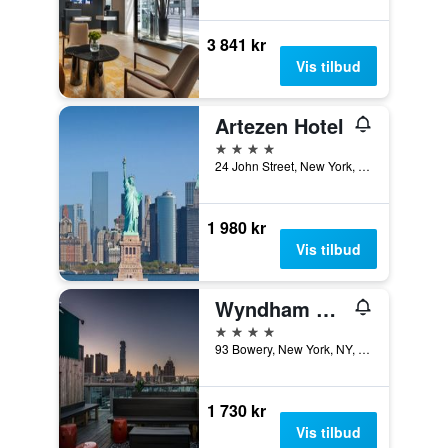
3 841 kr
Vis tilbud
Artezen Hotel
4 stjerner
24 John Street, New York, NY, USA
1 980 kr
Vis tilbud
Wyndham Garden Chinatown
4 stjerner
93 Bowery, New York, NY, USA
1 730 kr
Vis tilbud