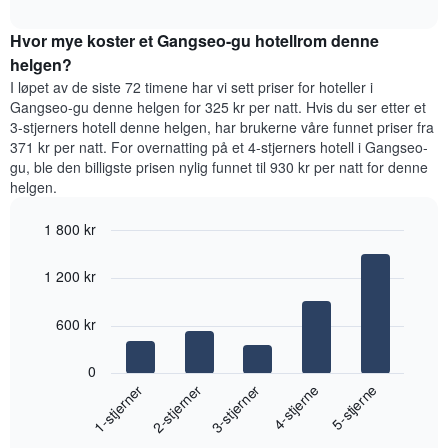
et
interactive
et
rom
chart
rom
Hvor mye koster et Gangseo-gu hotellrom denne
i
kveld,
helgen?
basert
I løpet av de siste 72 timene har vi sett priser for hoteller i
på
Gangseo-gu denne helgen for 325 kr per natt. Hvis du ser etter et
data
3-stjerners hotell denne helgen, har brukerne våre funnet priser fra
fra
371 kr per natt. For overnatting på et 4-stjerners hotell i Gangseo-
de
gu, ble den billigste prisen nylig funnet til 930 kr per natt for denne
siste
helgen.
tre
dagene
1 800 kr
og
sortert
Bar
Chart
graphic.
etter
chart
1 200 kr
with
antall
5
stjerner.
bars.
600 kr
Diagrammets
1
Diagrammet
X-
0
nedenfor
akse
3-stjerner
1-stjerner
4-stjerne
2-stjerner
5-stjerne
viser
viser
gjennomsnittsprisen
hotellkategorier
End
for
etter
of