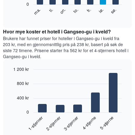
0
Y-
Diagrammet
fr.
to.
on.
ti.
ma.
sø.
lø.
akse
nedenfor
End
viser
of
viser
gjennomsnittsprisen
interactive
gjennomsnittsprisen
chart
for
for
Hvor mye koster et hotell i Gangseo-gu i kveld?
et
et
Brukere har funnet priser for hoteller i Gangseo-gu i kveld fra
rom
rom
203 kr, med en gjennomsnittlig pris på 238 kr, basert på søk de
for
siste 72 timene. Prisene starter fra 562 kr for et 4-stjerners hotell i
hver
Gangseo-gu i kveld.
ukedag
Diagrammets
1 200 kr
1
Bar
X-
Chart
graphic.
chart
akse
800 kr
with
viser
5
ukedagene.
bars.
400 kr
Diagrammets
1
Diagrammet
Y-
0
nedenfor
akse
3-stjerner
1-stjerner
4-stjerne
2-stjerner
5-stjerne
viser
viser
gjennomsnittsprisen
gjennomsnittsprisen
End
for
for
of