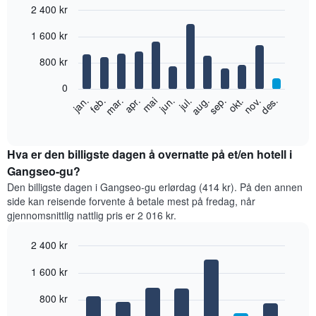
2 400 kr
Bar
Chart
1 600 kr
graphic.
chart
with
12
800 kr
bars.
0
Diagrammet
feb.
mai
aug.
nov.
jan.
apr.
jul.
okt.
mar.
jun.
sep.
des.
nedenfor
End
of
viser
interactive
gjennomsnittsprisen
chart
for
Hva er den billigste dagen å overnatte på et/en hotell i
et
Gangseo-gu?
rom
Den billigste dagen i Gangseo-gu erlørdag (414 kr). På den annen
per
side kan reisende forvente å betale mest på fredag, når
måned
gjennomsnittlig nattlig pris er 2 016 kr.
Diagrammets
1
2 400 kr
X-
akse
Bar
Chart
1 600 kr
graphic.
viser
chart
with
månedene.
7
800 kr
Diagrammets
bars.
1