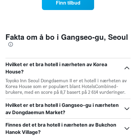
Finn tilbud
stjerner.
nærmere
Diagrammets
man
1
kommer
Y-
datoen
akse
for
viser
oppholdet
Fakta om å bo i Gangseo-gu, Seoul
gjennomsnittsprisen
Diagrammets
på
1
et
X-
rom
akse
denne
viser
Hvilket er et bra hotell i nærheten av Korea
helgen
antall
House?
funnet
dager
de
før
Toyoko Inn Seoul Dongdaemun II er et hotell i nærheten av
siste
oppholdet
Korea House som er populært blant HotelsCombined-
3
Diagrammets
brukere, med en score på 8,7 basert på 2 614 vurderinger.
dagene
1
Y-
Hvilket er et bra hotell i Gangseo-gu i nærheten
akse
av Dongdaemun Market?
viser
gjennomsnittsprisen
Finnes det et bra hotell i nærheten av Bukchon
på
et
Hanok Village?