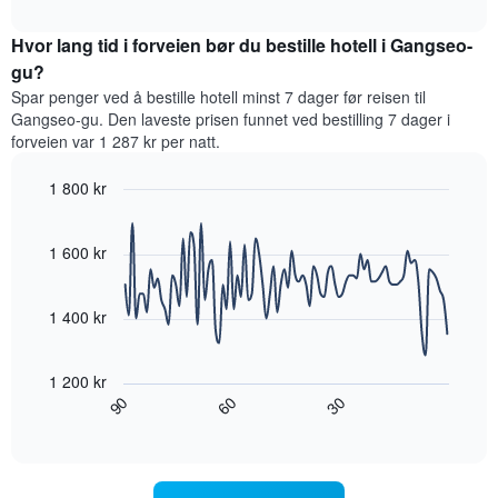
et
interactive
stjerner.
rom
chart
Diagrammets
Hvor lang tid i forveien bør du bestille hotell i Gangseo-
denne
1
helgen,
gu?
Y-
basert
akse
Spar penger ved å bestille hotell minst 7 dager før reisen til
på
viser
Gangseo-gu. Den laveste prisen funnet ved bestilling 7 dager i
data
gjennomsnittsprisen
forveien var 1 287 kr per natt.
fra
for
de
et
1 800 kr
siste
rom
tre
Line
Chart
i
graphic.
chart
dagene
kveld,
with
1 600 kr
og
basert
90
sortert
data
på
etter
points.
data
1 400 kr
antall
fra
stjerner.
Diagrammet
de
Diagrammets
nedenfor
siste
1 200 kr
1
viser
tre
60
90
30
X-
hvordan
End
dagene
akse
of
romprisen
interactive
viser
endrer
chart
hotellkategorier
seg
etter
jo