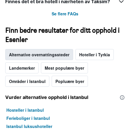
Finnes det et bra hotell i nærheten av Taksim?
gjennomsnittsprisen
på
Se flere FAQs
et
rom
Finn bedre resultater for ditt opphold i
Esenler
Alternative overnattingssteder
Hoteller i Tyrkia
Landemerker
Mest populære byer
Områder i Istanbul
Popluære byer
Vurder alternative opphold i Istanbul
Hosteller i Istanbul
Ferieboliger i Istanbul
Istanbul luksushoteller