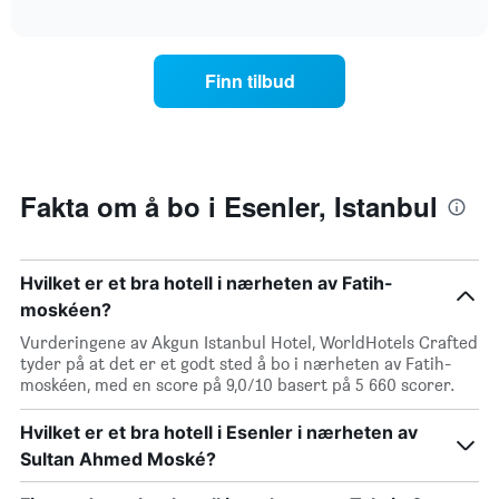
romprisen
interactive
et
endrer
chart
rom
seg
jo
Finn tilbud
nærmere
man
kommer
datoen
for
oppholdet
Fakta om å bo i Esenler, Istanbul
Diagrammets
1
X-
akse
Hvilket er et bra hotell i nærheten av Fatih-
viser
moskéen?
antall
dager
Vurderingene av Akgun Istanbul Hotel, WorldHotels Crafted
før
tyder på at det er et godt sted å bo i nærheten av Fatih-
oppholdet
moskéen, med en score på 9,0/10 basert på 5 660 scorer.
Diagrammets
1
Hvilket er et bra hotell i Esenler i nærheten av
Y-
Sultan Ahmed Moské?
akse
viser