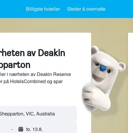
Billigste hoteller
Steder å overnatte
rheten av Deakin
pparton
ler i nærheten av Deakin Reserve
der på HotelsCombined og spar
-
to. 13.8.