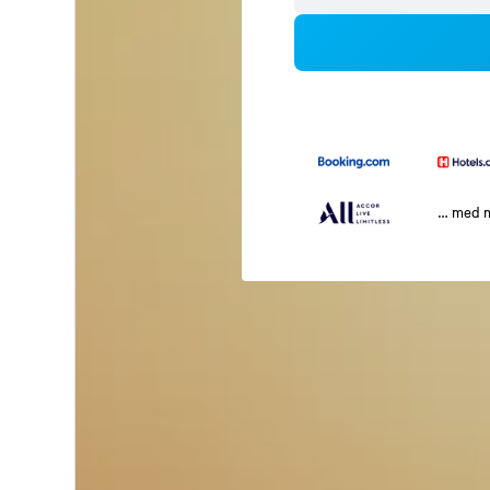
… med 