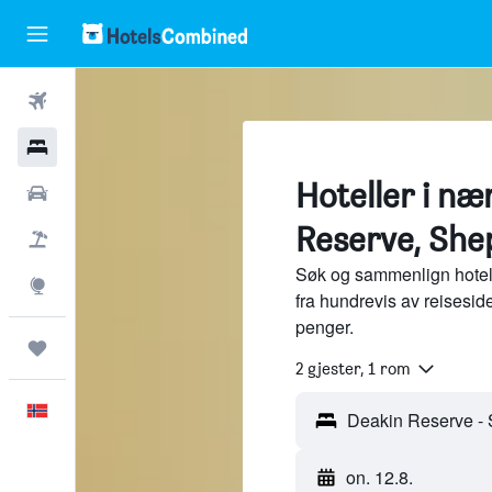
Fly
Hoteller
Hoteller i næ
Leiebiler
Reserve, She
Pakkereiser
Søk og sammenlign hotel
Utforsk
fra hundrevis av reisesi
penger.
Reiser
2 gjester, 1 rom
Norsk
on. 12.8.