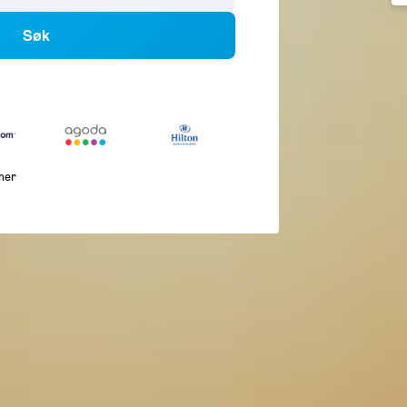
Søk
mer