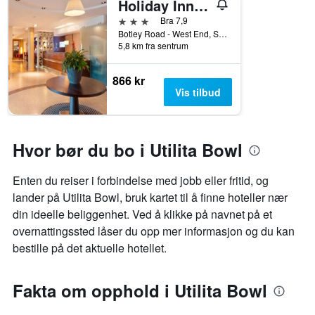
Holiday Inn Express Southampton M27, Jct.7 By IHG
3 stjerner
Bra 7,9
Botley Road - West End, Southampton, Storbritannia
5,8 km fra sentrum
866 kr
Vis tilbud
Hvor bør du bo i Utilita Bowl
Enten du reiser i forbindelse med jobb eller fritid, og
lander på Utilita Bowl, bruk kartet til å finne hoteller nær
din ideelle beliggenhet. Ved å klikke på navnet på et
overnattingssted låser du opp mer informasjon og du kan
bestille på det aktuelle hotellet.
Fakta om opphold i Utilita Bowl