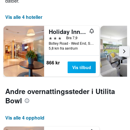
datoer.
Vis alle 4 hoteller
Holiday Inn Express Southampton M27, Jct.7 By IHG
3 stjerner
Bra 7,9
Botley Road - West End, Southampton, Storbritannia
5,8 km fra sentrum
866 kr
Vis tilbud
Andre overnattingssteder i Utilita
Bowl
Vis alle 4 opphold