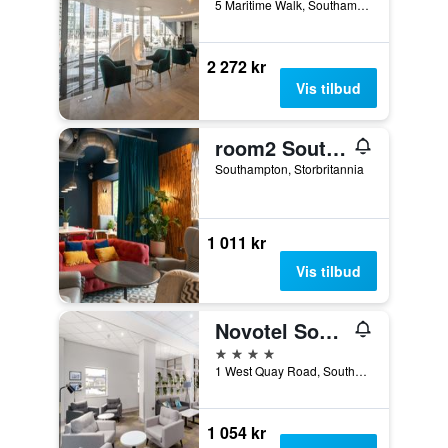
5 Maritime Walk, Southampton, Storbritannia
2 272 kr
Vis tilbud
room2 Southampton Hometel
Southampton, Storbritannia
1 011 kr
Vis tilbud
Novotel Southampton
4 stjerner
1 West Quay Road, Southampton, Storbritannia
1 054 kr