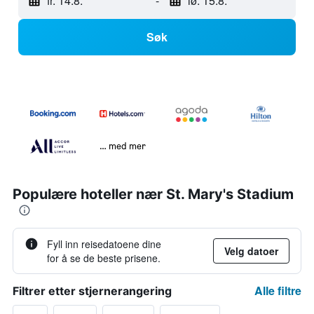
fr. 14.8.
-
lø. 15.8.
Søk
… med mer
Populære hoteller nær St. Mary's Stadium
Fyll inn reisedatoene dine
Velg datoer
for å se de beste prisene.
Alle filtre
Filtrer etter stjernerangering