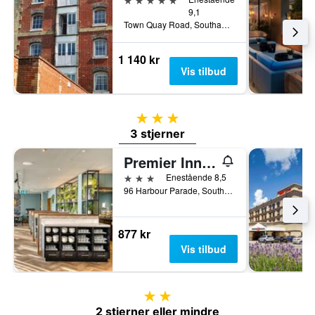
9,1
Town Quay Road, Southampton, Storbritannia
1 140 kr
Vis tilbud
3 stjerner
3 stjerner
Premier Inn Southampton City Centre - West Quay
3 stjerner
Enestående 8,5
96 Harbour Parade, Southampton, Storbritannia
877 kr
Vis tilbud
2 stjerner
2 stjerner eller mindre