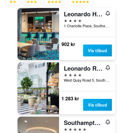
Leonardo Hotel Southampton
4 stjerner
1 Charlotte Place, Southampton, Storbritannia
902 kr
Vis tilbud
Leonardo Royal Southampton Grand Harbour
4 stjerner
West Quay Road 5, Southampton, Storbritannia
1 283 kr
Vis tilbud
Southampton Harbour Hotel
5 stjerner