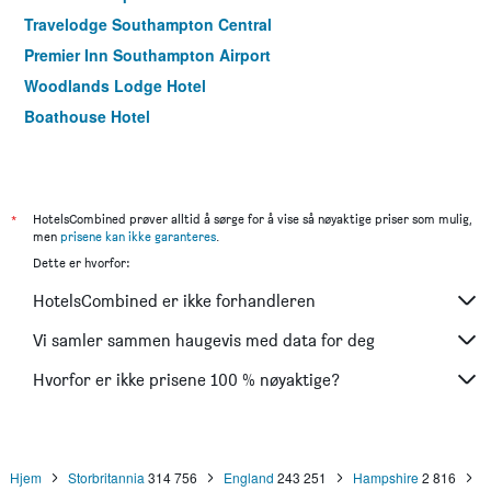
Travelodge Southampton Central
Premier Inn Southampton Airport
Woodlands Lodge Hotel
Boathouse Hotel
*
HotelsCombined prøver alltid å sørge for å vise så nøyaktige priser som mulig,
men
prisene kan ikke garanteres
.
Dette er hvorfor:
HotelsCombined er ikke forhandleren
Vi samler sammen haugevis med data for deg
Hvorfor er ikke prisene 100 % nøyaktige?
Hjem
Storbritannia
314 756
England
243 251
Hampshire
2 816