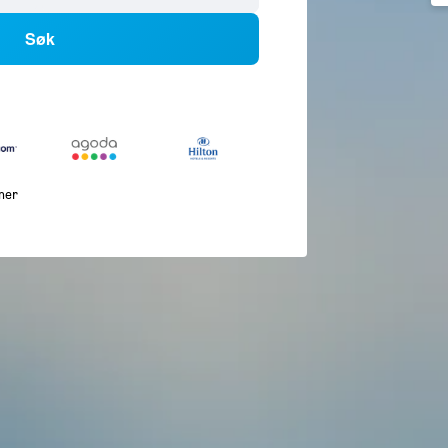
Søk
mer