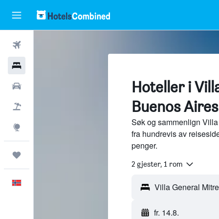
Fly
Hoteller
Hoteller i Vil
Leiebiler
Buenos Aires
Pakkereiser
Søk og sammenlign Villa 
Utforsk
fra hundrevis av reisesi
penger.
Reiser
2 gjester, 1 rom
Norsk
Villa General Mitr
fr. 14.8.