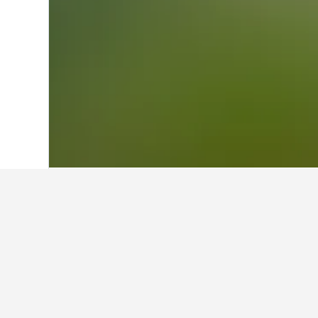
Hjem
Argentina
66 249
Buenos Aires
Fakta om å bo i
Hvilke er de beste hotellene i V