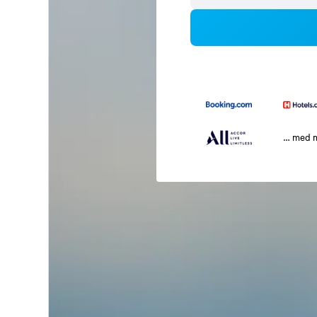
… med 