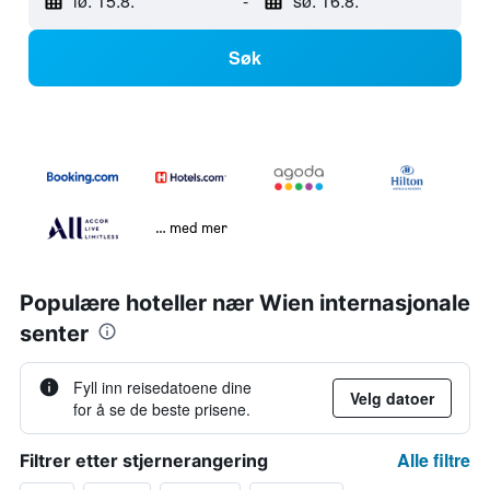
lø. 15.8.
-
sø. 16.8.
Søk
… med mer
Populære hoteller nær Wien internasjonale
senter
Fyll inn reisedatoene dine
Velg datoer
for å se de beste prisene.
Alle filtre
Filtrer etter stjernerangering