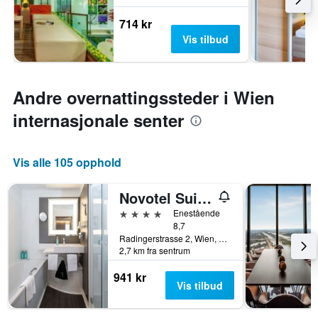
714 kr
Vis tilbud
Andre overnattingssteder i Wien
internasjonale senter
Vis alle 105 opphold
Novotel Suites Wien City Donau
4 stjerner
Enestående
8,7
Radingerstrasse 2, Wien, Wien, Østerrike
2,7 km fra sentrum
941 kr
Vis tilbud