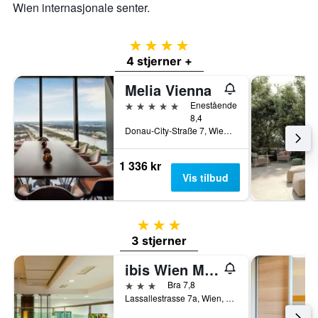
Wien internasjonale senter.
4 stjerner
4 stjerner +
Melia Vienna
5 stjerner
Enestående
8,4
Donau-City-Straße 7, Wien, Wien, Østerrike
1 336 kr
Vis tilbud
3 stjerner
3 stjerner
ibis Wien Messe
3 stjerner
Bra 7,8
Lassallestrasse 7a, Wien, Wien, Østerrike