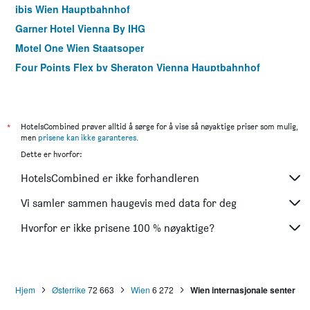
ibis Wien Hauptbahnhof
Garner Hotel Vienna By IHG
Motel One Wien Staatsoper
Four Points Flex by Sheraton Vienna Hauptbahnhof
Motel One Wien-Hauptbahnhof
ibis Wien Mariahilf
Hotel Enziana Wien
*
HotelsCombined prøver alltid å sørge for å vise så nøyaktige priser som mulig,
men
prisene kan ikke garanteres
.
Lenas Donau Hotel
Dette er hvorfor:
City Pension Stephansplatz I Self Check In
HotelsCombined er ikke forhandleren
Hotel Post
Hotel Marc Aurel - Vienna City Center
Vi samler sammen haugevis med data for deg
Meininger Hotel Wien Downtown Sissi
Hvorfor er ikke prisene 100 % nøyaktige?
Motel One Wien-Westbahnhof
Hjem
Østerrike
72 663
Wien
6 272
Wien internasjonale senter