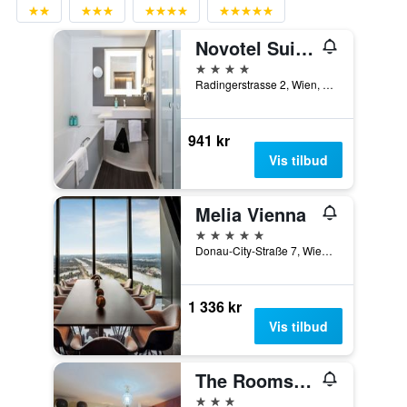
Novotel Suites Wien City Donau
4 stjerner
Radingerstrasse 2, Wien, Wien, Østerrike
941 kr
Vis tilbud
Melia Vienna
5 stjerner
Donau-City-Straße 7, Wien, Wien, Østerrike
1 336 kr
Vis tilbud
The Rooms Bed & Breakfast
3 stjerner