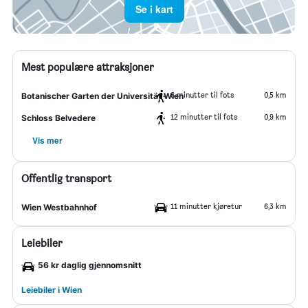
Se i kart
Mest populære attraksjoner
6 minutter til fots
0,5 km
Botanischer Garten der Universität Wien
12 minutter til fots
0,9 km
Schloss Belvedere
Vis mer
Offentlig transport
11 minutter kjøretur
6,3 km
Wien Westbahnhof
Leiebiler
56 kr daglig gjennomsnitt
Leiebiler i Wien