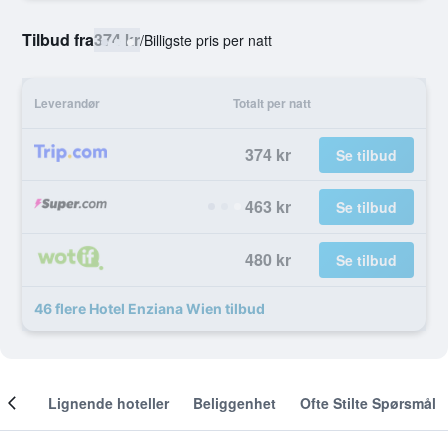
Tilbud fra
374 kr
/
Billigste pris per natt
Leverandør
Totalt per natt
374 kr
Se tilbud
463 kr
Se tilbud
480 kr
Se tilbud
46 flere Hotel Enziana Wien tilbud
nger
Lignende hoteller
Beliggenhet
Ofte Stilte Spørsmål