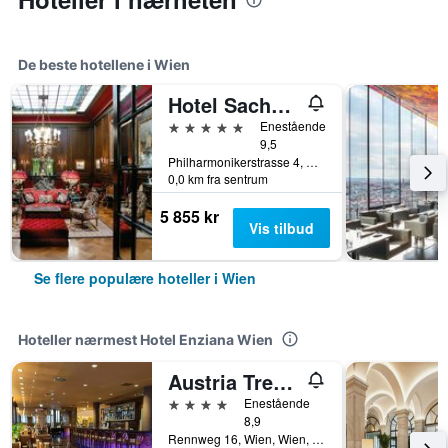
De beste hotellene i Wien
Hotel Sacher Wien
5 stjerner
Enestående
9,5
Philharmonikerstrasse 4, Wien, Wien, Østerrike
0,0 km fra sentrum
5 855 kr
Vis tilbud
Se flere populære hoteller i Wien
Hoteller nærmest Hotel Enziana Wien
Austria Trend Hotel Savoyen Vienna
4 stjerner
Enestående
8,9
Rennweg 16, Wien, Wien, Østerrike