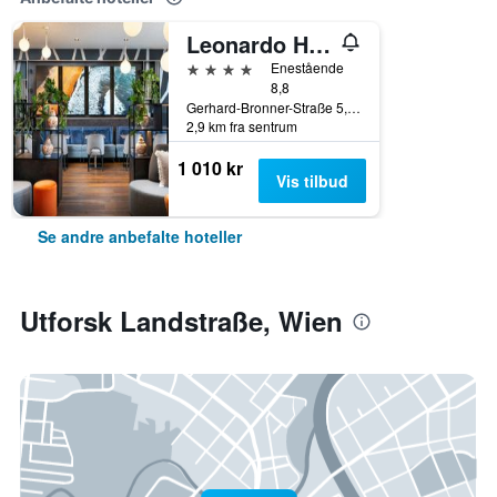
Leonardo Hotel Vienna Hauptbahnhof
4 stjerner
Enestående
8,8
Gerhard-Bronner-Straße 5, Wien, Wien, Østerrike
2,9 km fra sentrum
1 010 kr
Vis tilbud
Se andre anbefalte hoteller
Utforsk Landstraße, Wien