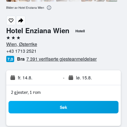
Bilder av Hotel Enziana Wien
Hotel Enziana Wien
Hotell
3 stjerner
Wien, Østerrike
+43 1713 2521
Bra
7 391 verifiserte gjesteanmeldelser
7,0
fr. 14.8.
-
lø. 15.8.
2 gjester, 1 rom
Søk