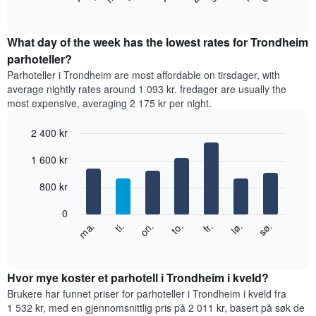
stjerner.
of
viser
Diagrammets
interactive
gjennomsnittsprisen
chart
1
for
What day of the week has the lowest rates for Trondheim
X-
et
parhoteller?
akse
rom
viser
Parhoteller i Trondheim are most affordable on tirsdager, with
per
hotellkategorier
average nightly rates around 1 093 kr. fredager are usually the
måned
etter
most expensive, averaging 2 175 kr per night.
Diagrammets
stjerner.
1
Diagrammets
2 400 kr
X-
1
akse
Bar
Chart
Y-
1 600 kr
graphic.
viser
chart
akse
with
månedene.
viser
7
800 kr
Diagrammets
gjennomsnittsprisen
bars.
1
for
0
Y-
et
Diagrammet
fr.
to.
on.
ti.
ma.
sø.
lø.
akse
dobbeltrom
nedenfor
End
viser
of
basert
viser
gjennomsnittsprisen
interactive
på
gjennomsnittsprisen
chart
for
data
for
Hvor mye koster et parhotell i Trondheim i kveld?
et
fra
et
Brukere har funnet priser for parhoteller i Trondheim i kveld fra
rom
de
rom
1 532 kr, med en gjennomsnittlig pris på 2 011 kr, basert på søk de
siste
for