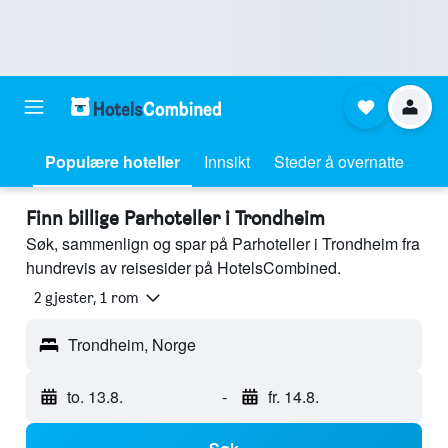
Populære hoteller
Innsikt
Steder å overnatte
Finn billige Parhoteller i Trondheim
Søk, sammenlign og spar på Parhoteller i Trondheim fra
hundrevis av reisesider på HotelsCombined.
2 gjester, 1 rom
Trondheim, Norge
to. 13.8.
-
fr. 14.8.