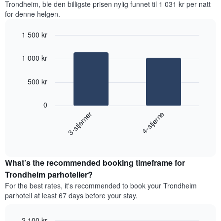
Trondheim, ble den billigste prisen nylig funnet til 1 031 kr per natt
siste
for denne helgen.
tre
dagene
1 500 kr
og
sortert
Bar
Chart
graphic.
etter
chart
1 000 kr
with
antall
2
stjerner.
bars.
500 kr
Diagrammets
1
Diagrammet
X-
0
nedenfor
akse
3-stjerner
4-stjerne
viser
viser
gjennomsnittsprisen
hotellkategorier
End
for
etter
of
et
interactive
stjerner.
rom
chart
Diagrammets
What’s the recommended booking timeframe for
denne
1
helgen,
Trondheim parhoteller?
Y-
basert
akse
For the best rates, it's recommended to book your Trondheim
på
viser
parhotell at least 67 days before your stay.
data
gjennomsnittsprisen
fra
for
de
2 100 kr