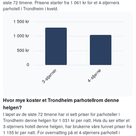
siste 72 timene. Prisene starter fra 1 061 kr for et 4-stjerners
tre
hver
parhotell i Trondheim i kveld.
dagene
ukedag
Diagrammets
1 500 kr
1
Bar
X-
Chart
graphic.
chart
akse
1 000 kr
with
viser
2
ukedagene.
bars.
500 kr
Diagrammets
1
Diagrammet
Y-
0
nedenfor
akse
3-stjerner
4-stjerne
viser
viser
gjennomsnittsprisen
gjennomsnittsprisen
End
for
for
of
et
interactive
et
rom
chart
rom
Hvor mye koster et Trondheim parhotellrom denne
i
kveld,
helgen?
basert
I løpet av de siste 72 timene har vi sett priser for parhoteller i
på
Trondheim denne helgen for 1 031 kr per natt. Hvis du ser etter et
data
3-stjerners hotell denne helgen, har brukerne våre funnet priser fra
fra
1 155 kr per natt. For overnatting på et 4-stjerners parhotell i
de