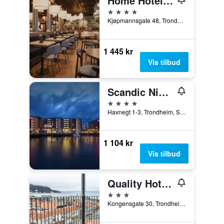
Home Hotel Grand Olav
4 stjerner
Kjøpmannsgate 48, Trondheim, Sør-Trøndelag, Norge
1 445 kr
Vis tilbud
Scandic Nidelven
4 stjerner
Havnegt 1-3, Trondheim, Sør-Trøndelag, Norge
1 104 kr
Vis tilbud
Quality Hotel Prinsen
3 stjerner
Kongensgate 30, Trondheim, Sør-Trøndelag, Norge