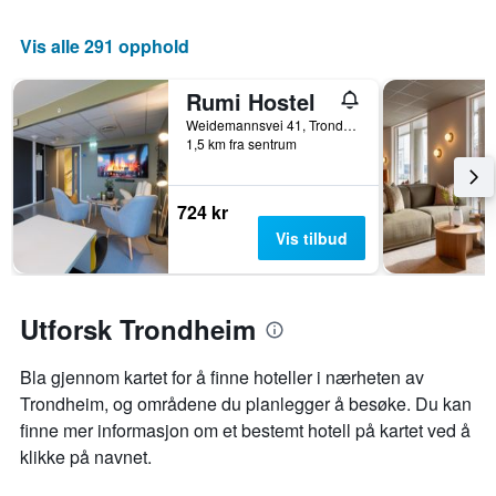
et
akse
rom
viser
Vis alle 291 opphold
denne
antall
helgen
dager
funnet
Rumi Hostel
før
de
oppholdet
Weidemannsvei 41, Trondheim, Sør-Trøndelag, Norge
siste
Diagrammets
1,5 km fra sentrum
3
1
dagene
Y-
akse
724 kr
viser
Vis tilbud
gjennomsnittsprisen
på
et
rom
Utforsk Trondheim
Bla gjennom kartet for å finne hoteller i nærheten av
Trondheim, og områdene du planlegger å besøke. Du kan
finne mer informasjon om et bestemt hotell på kartet ved å
klikke på navnet.