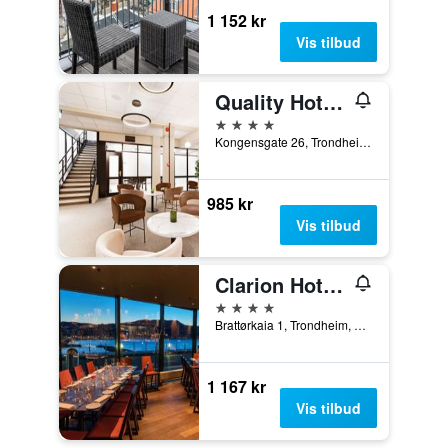
1 152 kr
Vis tilbud
Quality Hotel Augustin
4 stjerner
Kongensgate 26, Trondheim, Sør-Trøndelag, Norge
985 kr
Vis tilbud
Clarion Hotel & Congress Trondheim
4 stjerner
Brattørkaia 1, Trondheim, Sør-Trøndelag, Norge
1 167 kr
Vis tilbud