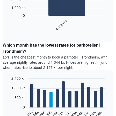
graphic.
chart
with
1 000 kr
1
bar.
0
4-stjerne
Diagrammet
nedenfor
End
of
viser
interactive
gjennomsnittsprisen
chart
for
Which month has the lowest rates for parhoteller i
et
Trondheim?
dobbeltrom
april is the cheapest month to book a parhotell i Trondheim, with
basert
average nightly rates around 1 344 kr. Prices are highest in juni,
på
when rates rise to about 2 197 kr per night.
data
fra
2 400 kr
de
siste
Bar
Chart
1 600 kr
graphic.
tre
chart
with
dagene
12
800 kr
og
bars.
sortert
0
etter
Diagrammet
feb.
mai
aug.
nov.
jan.
apr.
jul.
okt.
mar.
jun.
sep.
des.
antall
nedenfor
End