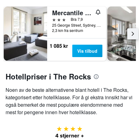
Y-
akse
Mercantile Hotel
viser
gjennomsnittsprisen
3 stjerner
Bra 7,9
på
25 George Street, Sydney, NSW, Australia
2,3 km fra sentrum
et
rom
1 085 kr
Vis tilbud
Hotellpriser i The Rocks
Noen av de beste alternativene blant hotell i The Rocks,
kategorisert etter hotellklasse. For å gi ekstra innsikt har vi
også bemerket de mest populære eiendommene med
mest for pengene innen hver hotellklasse.
4 stjerner
4 stjerner +