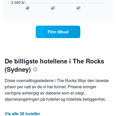
viser
2 000 kr
viser
gjennomsnittsprisen
60
90
30
hvordan
End
for
of
romprisen
interactive
et
endrer
chart
rom
seg
jo
Finn tilbud
nærmere
man
kommer
datoen
for
oppholdet
De billigste hotellene i The Rocks
Diagrammets
(Sydney)
1
X-
akse
Disse overnattingsstedene i The Rocks tilbyr den laveste
viser
prisen per natt av de vi har funnet. Prisene svinger
antall
vanligvis avhengig av datoene som er valgt,
dager
før
stjernerangeringen på hotellet og hotellets beliggenhet.
oppholdet
Diagrammets
1
Vis alle 38 hoteller