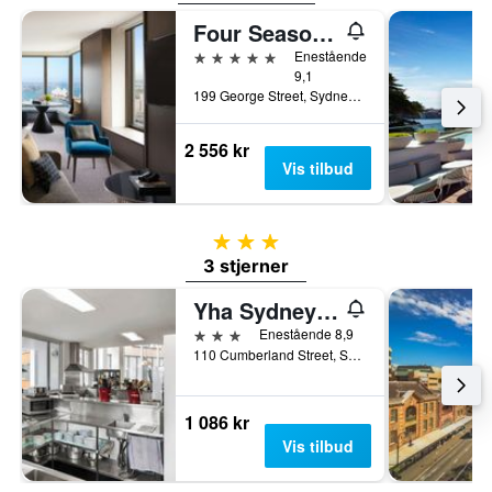
Four Seasons Hotel Sydney
5 stjerner
Enestående
9,1
199 George Street, Sydney, NSW, Australia
2 556 kr
Vis tilbud
3 stjerner
3 stjerner
Yha Sydney Harbour
3 stjerner
Enestående 8,9
110 Cumberland Street, Sydney, NSW, Australia
1 086 kr
Vis tilbud