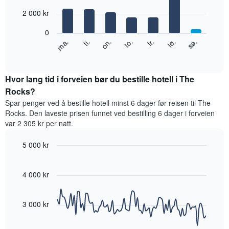
with
månedene.
7
2 000 kr
Diagrammets
bars.
1
0
Y-
Diagrammet
fr.
to.
on.
ti.
ma.
sø.
lø.
akse
nedenfor
End
viser
of
viser
gjennomsnittsprisen
interactive
gjennomsnittsprisen
chart
for
for
Hvor lang tid i forveien bør du bestille hotell i The
et
et
Rocks?
rom
rom
Spar penger ved å bestille hotell minst 6 dager før reisen til The
for
Rocks. Den laveste prisen funnet ved bestilling 6 dager i forveien
hver
var 2 305 kr per natt.
ukedag
Diagrammets
5 000 kr
1
X-
Line
Chart
graphic.
akse
chart
with
4 000 kr
viser
90
ukedagene.
data
Diagrammets
points.
1
3 000 kr
Y-
Diagrammet
akse
nedenfor