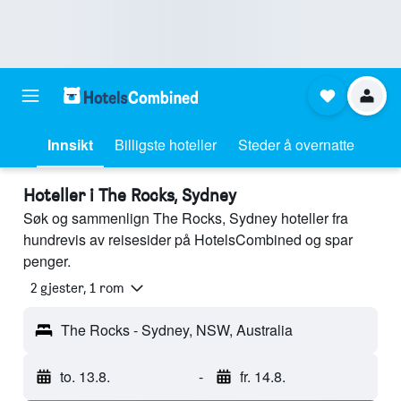
Innsikt
Billigste hoteller
Steder å overnatte
Hoteller i The Rocks, Sydney
Søk og sammenlign The Rocks, Sydney hoteller fra
hundrevis av reisesider på HotelsCombined og spar
penger.
2 gjester, 1 rom
The Rocks - Sydney, NSW, Australia
to. 13.8.
-
fr. 14.8.