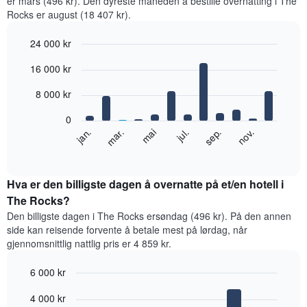
er mars (496 kr). Den dyreste måneden å bestille overnatting i The
Rocks er august (18 407 kr).
24 000 kr
Bar
Chart
16 000 kr
graphic.
chart
with
12
8 000 kr
bars.
0
Diagrammet
jan.
mar.
mai
jul.
sep.
nov.
nedenfor
End
of
viser
interactive
gjennomsnittsprisen
chart
for
Hva er den billigste dagen å overnatte på et/en hotell i
et
The Rocks?
rom
Den billigste dagen i The Rocks ersøndag (496 kr). På den annen
per
side kan reisende forvente å betale mest på lørdag, når
måned
gjennomsnittlig nattlig pris er 4 859 kr.
Diagrammets
1
6 000 kr
X-
akse
Bar
Chart
4 000 kr
graphic.
viser
chart