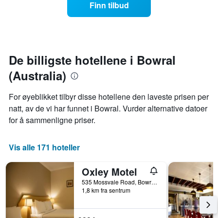
Finn tilbud
etter
nærmere
stjerner.
man
Diagrammets
kommer
1
datoen
Y-
for
akse
oppholdet
De billigste hotellene i Bowral
viser
Diagrammets
(Australia)
gjennomsnittsprisen
1
for
X-
et
akse
For øyeblikket tilbyr disse hotellene den laveste prisen per
rom
viser
natt, av de vi har funnet i Bowral. Vurder alternative datoer
i
antall
for å sammenligne priser.
kveld,
dager
basert
før
på
oppholdet
Vis alle 171 hoteller
data
Diagrammets
fra
1
de
Y-
Oxley Motel
siste
akse
535 Mossvale Road, Bowral, NSW, Australia
tre
viser
1,8 km fra sentrum
dagene
gjennomsnittsprisen
på
et