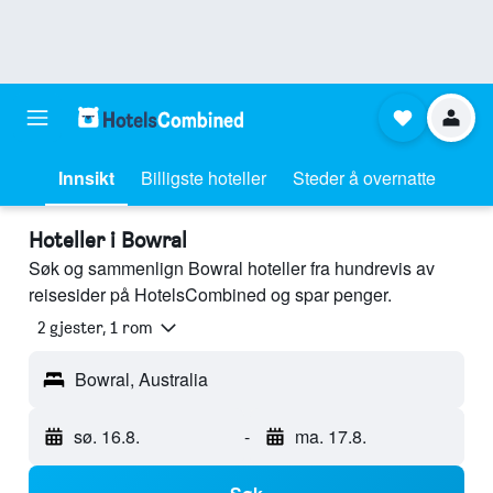
Innsikt
Billigste hoteller
Steder å overnatte
Hoteller i Bowral
Søk og sammenlign Bowral hoteller fra hundrevis av
reisesider på HotelsCombined og spar penger.
2 gjester, 1 rom
Bowral, Australia
sø. 16.8.
-
ma. 17.8.