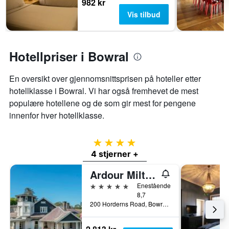
982 kr
rom
Vis tilbud
Hotellpriser i Bowral
En oversikt over gjennomsnittsprisen på hoteller etter
hotellklasse i Bowral. Vi har også fremhevet de mest
populære hotellene og de som gir mest for pengene
innenfor hver hotellklasse.
4 stjerner
4 stjerner +
Ardour Milton Park Bowral
5 stjerner
Enestående
8,7
200 Horderns Road, Bowral, NSW, Australia