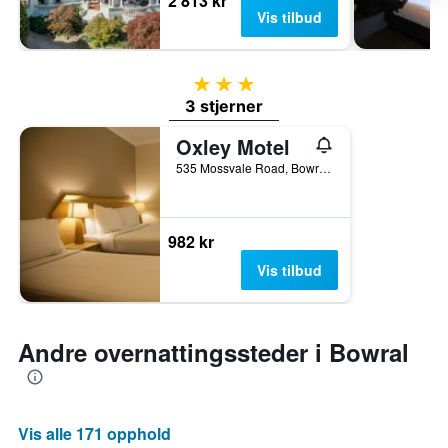
2 813 kr
Vis tilbud
3 stjerner
3 stjerner
Oxley Motel
535 Mossvale Road, Bowral, NSW, Australia
982 kr
Vis tilbud
Andre overnattingssteder i Bowral
Vis alle 171 opphold