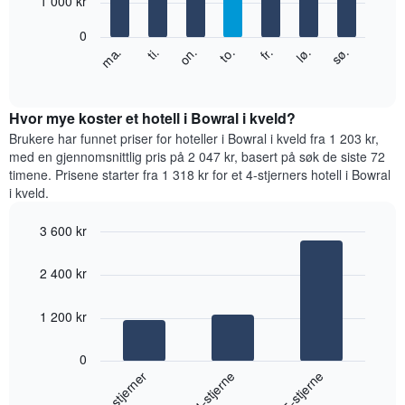
1 000 kr
Diagrammets
bars.
1
0
Y-
Diagrammet
fr.
to.
on.
ti.
ma.
sø.
lø.
akse
nedenfor
End
viser
of
viser
gjennomsnittsprisen
interactive
gjennomsnittsprisen
chart
for
for
Hvor mye koster et hotell i Bowral i kveld?
et
et
Brukere har funnet priser for hoteller i Bowral i kveld fra 1 203 kr,
rom
rom
med en gjennomsnittlig pris på 2 047 kr, basert på søk de siste 72
for
timene. Prisene starter fra 1 318 kr for et 4-stjerners hotell i Bowral
hver
i kveld.
ukedag
Diagrammets
3 600 kr
1
Bar
X-
Chart
graphic.
chart
akse
2 400 kr
with
viser
3
ukedagene.
bars.
1 200 kr
Diagrammets
1
Diagrammet
Y-
0
nedenfor
akse
4-stjerne
3-stjerner
5-stjerne
viser
viser
gjennomsnittsprisen