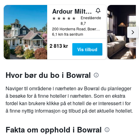
Ardour Milton Park Bowral
5 stjerner
Enestående
8,7
200 Horderns Road, Bowral, NSW, Australia
6,1 km fra sentrum
2 813 kr
Vis tilbud
Hvor bør du bo i Bowral
Naviger til områdene i nærheten av Bowral du planlegger
å besøke for å finne hoteller i nærheten. Som en ekstra
fordel kan brukere klikke på et hotell de er interessert i for
å finne nyttig informasjon og tilbud på det aktuelle hotellet.
Fakta om opphold i Bowral