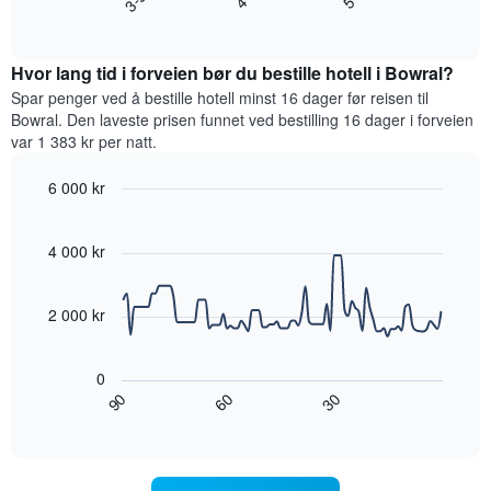
gjennomsnittsprisen
End
for
for
of
et
interactive
et
rom
chart
rom
Hvor lang tid i forveien bør du bestille hotell i Bowral?
i
kveld,
Spar penger ved å bestille hotell minst 16 dager før reisen til
basert
Bowral. Den laveste prisen funnet ved bestilling 16 dager i forveien
på
var 1 383 kr per natt.
data
fra
6 000 kr
de
Line
Chart
siste
graphic.
chart
tre
with
4 000 kr
dagene
90
og
data
points.
sortert
2 000 kr
etter
antall
Diagrammet
stjerner.
nedenfor
0
Diagrammets
viser
60
90
30
1
hvordan
End
of
X-
romprisen
interactive
akse
endrer
chart
viser
seg
hotellkategorier
jo