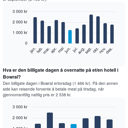
3 000 kr
Bar
Chart
2 000 kr
graphic.
chart
with
12
1 000 kr
bars.
0
Diagrammet
feb.
mai
aug.
nov.
jan.
apr.
jul.
okt.
mar.
jun.
sep.
des.
nedenfor
End
of
viser
interactive
gjennomsnittsprisen
chart
for
Hva er den billigste dagen å overnatte på et/en hotell i
et
Bowral?
rom
Den billigste dagen i Bowral ertorsdag (1 466 kr). På den annen
per
side kan reisende forvente å betale mest på tirsdag, når
måned
gjennomsnittlig nattlig pris er 2 538 kr.
Diagrammets
1
3 000 kr
X-
akse
Bar
Chart
2 000 kr
graphic.
viser
chart
with
månedene.
7