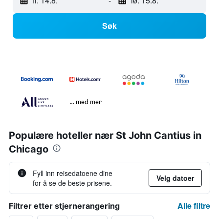
fr. 14.8.
-
lø. 15.8.
Søk
… med mer
Populære hoteller nær St John Cantius in
Chicago
Fyll inn reisedatoene dine
Velg datoer
for å se de beste prisene.
Alle filtre
Filtrer etter stjernerangering