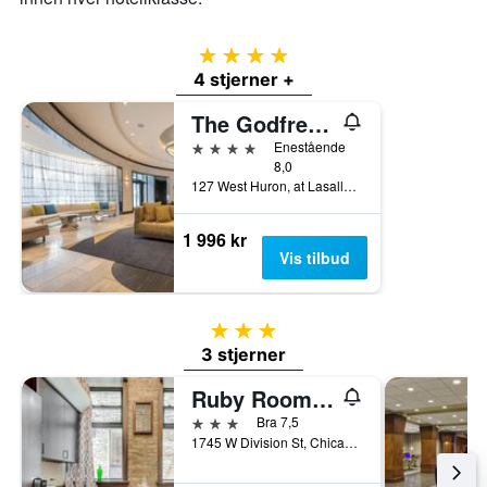
4 stjerner
4 stjerner +
The Godfrey Hotel Chicago
4 stjerner
Enestående
8,0
127 West Huron, at Lasalle, Chicago, IL, USA
1 996 kr
Vis tilbud
3 stjerner
3 stjerner
Ruby Room Spa & Wellness
3 stjerner
Bra 7,5
1745 W Division St, Chicago, IL, USA