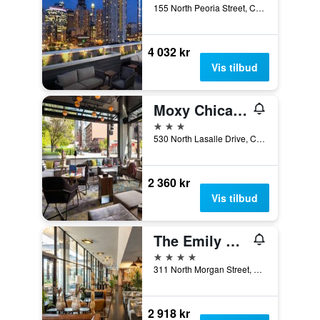
155 North Peoria Street, Chicago, IL, USA
4 032 kr
Vis tilbud
Moxy Chicago Downtown
3 stjerner
530 North Lasalle Drive, Chicago, IL, USA
2 360 kr
Vis tilbud
The Emily Hotel
4 stjerner
311 North Morgan Street, Chicago, IL, USA
2 918 kr