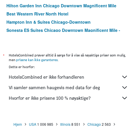
Hilton Garden Inn Chicago Downtown Magnificent Mile
Best Western River North Hotel
Hampton Inn & Suites Chicago-Downtown
Sonesta ES Suites Chicago Downtown Magnificent Mile -
Medical
Fairfield Inn & Suites by Marriott Chicago
Downtown/Magnificent Mile
*
HotelsCombined prøver alltid å sørge for å vise så nøyaktige priser som mulig,
Hotel Versey Chicago Lincoln Park
men
prisene kan ikke garanteres
.
Hampton Inn Chicago Downtown/Magnificent Mile
Dette er hvorfor:
City Suites Hotel
HotelsCombined er ikke forhandleren
ACME Hotel Chicago, Outset Collection by Hilton
Vi samler sammen haugevis med data for deg
Residence Inn by Marriott Chicago Downtown/Loop
Hvorfor er ikke prisene 100 % nøyaktige?
The Willows Hotel
Majestic Hotel
Best Western Plus Hawthorne Terrace Hotel
Hjem
USA
1 006 985
Illinois
8 551
Chicago
2 563