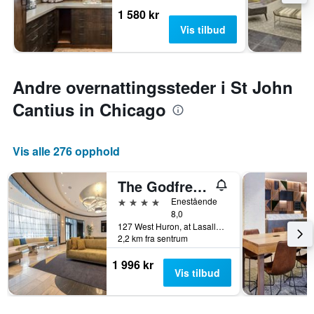
1 580 kr
Vis tilbud
Andre overnattingssteder i St John
Cantius in Chicago
Vis alle 276 opphold
The Godfrey Hotel Chicago
4 stjerner
Enestående
8,0
127 West Huron, at Lasalle, Chicago, IL, USA
2,2 km fra sentrum
1 996 kr
Vis tilbud