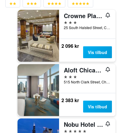
Crowne Plaza Chicago West Loop By IHG
3 stjerner
25 South Halsted Street, Chicago, IL, USA
2 096 kr
Vis tilbud
Aloft Chicago Downtown River North
3 stjerner
515 North Clark Street, Chicago, IL, USA
2 383 kr
Vis tilbud
Nobu Hotel Chicago
5 stjerner