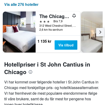
Vis alle 276 hoteller
The Chicago Hotel Collection River North
3 stjerner
Bra 7,9
312 West Chestnut Street, Chicago, IL, USA
2,6 km fra sentrum
1 135 kr
Vis tilbud
Hotellpriser i St John Cantius in
Chicago
Vi har kommet over følgende hoteller i St John Cantius in
Chicago med forskjellige pris- og hotellklassealternativer.
Vi har fremhevet de mest populære eiendommene ifølge
til våre brukere, samt de du får mest for pengene hos
innen hver hotellklasse.