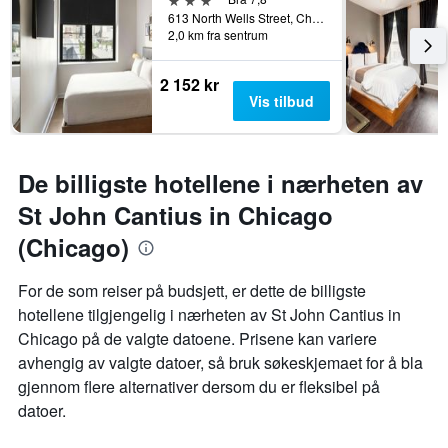
613 North Wells Street, Chicago, IL, USA
2,0 km fra sentrum
2 152 kr
Vis tilbud
De billigste hotellene i nærheten av
St John Cantius in Chicago
(Chicago)
For de som reiser på budsjett, er dette de billigste
hotellene tilgjengelig i nærheten av St John Cantius in
Chicago på de valgte datoene. Prisene kan variere
avhengig av valgte datoer, så bruk søkeskjemaet for å bla
gjennom flere alternativer dersom du er fleksibel på
datoer.