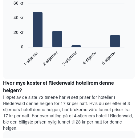
60 kr
Bar
Chart
graphic.
chart
40 kr
with
5
bars.
20 kr
Diagrammet
0
nedenfor
3-stjerner
1-stjerner
4-stjerne
2-stjerner
5-stjerne
viser
gjennomsnittsprisen
End
for
of
et
interactive
rom
chart
Hvor mye koster et Riederwald hotellrom denne
i
kveld,
helgen?
basert
I løpet av de siste 72 timene har vi sett priser for hoteller i
på
Riederwald denne helgen for 17 kr per natt. Hvis du ser etter et 3-
data
stjerners hotell denne helgen, har brukerne våre funnet priser fra
fra
17 kr per natt. For overnatting på et 4-stjerners hotell i Riederwald,
de
ble den billigste prisen nylig funnet til 28 kr per natt for denne
siste
helgen.
tre
dagene