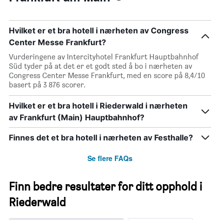
og
basert
sortert
på
etter
data
Hvilket er et bra hotell i nærheten av Congress
antall
fra
Center Messe Frankfurt?
stjerner.
de
Diagrammets
siste
Vurderingene av Intercityhotel Frankfurt Hauptbahnhof
1
tre
Süd tyder på at det er et godt sted å bo i nærheten av
X-
dagene
Congress Center Messe Frankfurt, med en score på 8,4/10
akse
basert på 3 876 scorer.
viser
hotellkategorier
Hvilket er et bra hotell i Riederwald i nærheten
etter
stjerner.
av Frankfurt (Main) Hauptbahnhof?
Diagrammets
1
Finnes det et bra hotell i nærheten av Festhalle?
Y-
akse
Se flere FAQs
viser
gjennomsnittsprisen
på
Finn bedre resultater for ditt opphold i
et
Riederwald
rom
denne
helgen