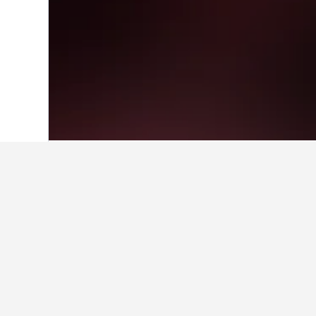
Hjem
Singapore
1 073
North-East Reg
Fakta om å bo i
Hvilket er et bra hotell i nærh
Med en score på 8,6/10 fra 5 071 vu