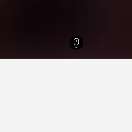
ion
1 073
Punggol
 Punggol, Singapore
eten av Sentosa?
rderinger, er Village Hotel Sentosa by Far East Hospitality et ho