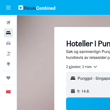
Fly
Hoteller
Hoteller i Pu
Leiebiler
Søk og sammenlign Punggo
Pakkereiser
hundrevis av reisesider 
Utforsk
2 gjester, 1 rom
Reiser
fr. 14.8.
Norsk