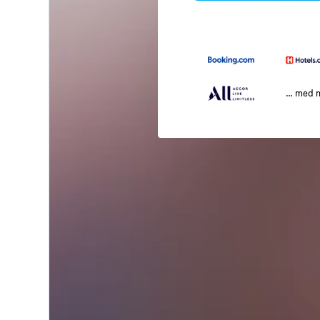
… med 