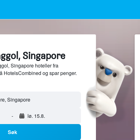
nggol, Singapore
l, Singapore hoteller fra
på HotelsCombined og spar penger.
-
lø. 15.8.
Søk