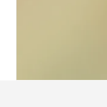
Hjem
Storbritannia
314 707
England
2