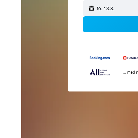
to. 13.8.
… med 