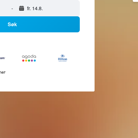
-
fr. 14.8.
Søk
mer