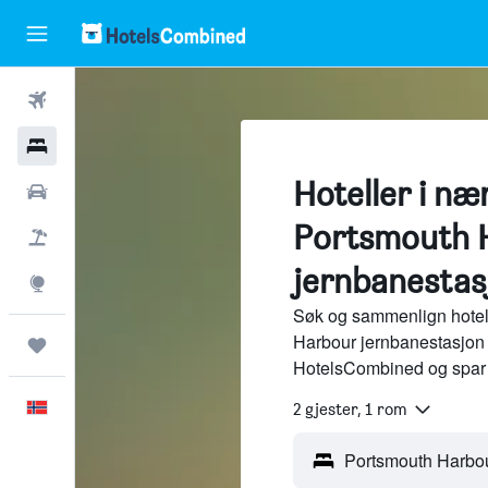
Fly
Hoteller
Hoteller i næ
Leiebiler
Portsmouth 
Pakkereiser
jernbanestas
Utforsk
Søk og sammenlign hotel
Harbour jernbanestasjon 
Reiser
HotelsCombined og spar 
Norsk
2 gjester, 1 rom