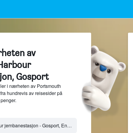
rheten av
Harbour
jon, Gosport
ler i nærheten av Portsmouth
fra hundrevis av reisesider på
penger.