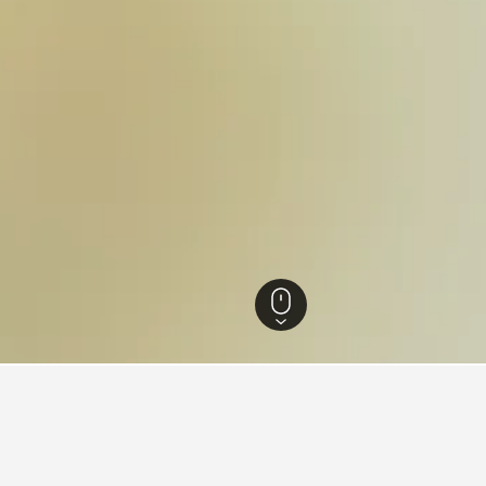
43 258
Hampshire
2 816
Portsmouth
654
Portsmouth Harbour jernba