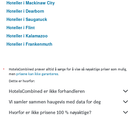
Hoteller i Mackinaw City
Hoteller i Dearborn
Hoteller i Saugatuck
Hoteller i Flint
Hoteller i Kalamazoo
Hoteller i Frankenmuth
Hoteller i Ann Arbor
Hoteller i Warren
Hoteller i Lansing
*
HotelsCombined prøver alltid å sørge for å vise så nøyaktige priser som mulig,
men
prisene kan ikke garanteres
.
Hoteller i Holland
Dette er hvorfor:
Hoteller i South Haven
HotelsCombined er ikke forhandleren
Hoteller i Muskegon
Hoteller i Livonia
Vi samler sammen haugevis med data for deg
Hoteller i Saint Ignace
Hvorfor er ikke prisene 100 % nøyaktige?
Hoteller i Southfield
Hoteller i Munising