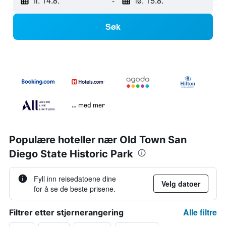
fr. 14.8.
-
lø. 15.8.
Søk
… med mer
Populære hoteller nær Old Town San
Diego State Historic Park
Fyll inn reisedatoene dine
Velg datoer
for å se de beste prisene.
Alle filtre
Filtrer etter stjernerangering