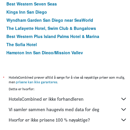
Best Western Seven Seas
Kings Inn San Diego
Wyndham Garden San Diego near SeaWorld
The Lafayette Hotel, Swim Club & Bungalows
Best Western Plus Island Palms Hotel & Marina
The Sofia Hotel
Hampton Inn San Diego/Mission Valley
The Atwood Hotel San Diego - Seaworld/Zoo
Hilton Garden Inn San Diego Old Town/Sea World Area
Handlery Hotel
*
HotelsCombined prøver alltid å sørge for å vise så nøyaktige priser som mulig,
men
prisene kan ikke garanteres
.
Courtyard by Marriott San Diego Mission Valley/Hotel
Dette er hvorfor:
Circle
Surfer Beach Hotel
HotelsCombined er ikke forhandleren
Best Western Plus Bayside Inn
Vi samler sammen haugevis med data for deg
Best Western Plus Hacienda Hotel Old Town
Hvorfor er ikke prisene 100 % nøyaktige?
Porto Vista Hotel