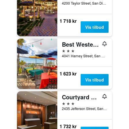
4200 Taylor Street, San Diego, CA, USA
1 718 kr
Vis tilbud
Best Western Plus Hacienda Hotel Old Town
3 stjerner
4041 Harney Street, San Diego, CA, USA
1 623 kr
Vis tilbud
Courtyard by Marriott San Diego Old Town
3 stjerner
2435 Jefferson Street, San Diego, CA, USA
1 732 kr