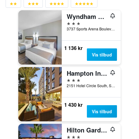
Wyndham Garden San Diego near SeaWorld
3 stjerner
3737 Sports Arena Boulevard, San Diego, CA, USA
1 136 kr
Vis tilbud
Hampton Inn San Diego/Mission Valley
3 stjerner
2151 Hotel Circle South, San Diego, CA, USA
1 430 kr
Vis tilbud
Hilton Garden Inn San Diego Old Town/Sea World Area
3 stjerner