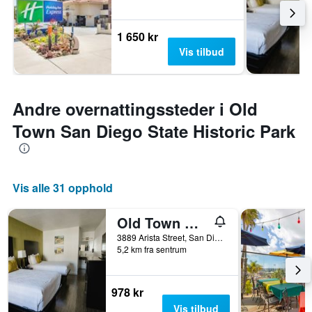
1 650 kr
Vis tilbud
Andre overnattingssteder i Old
Town San Diego State Historic Park
Vis alle 31 opphold
Old Town Western Inn & Suites
3889 Arista Street, San Diego, CA, USA
5,2 km fra sentrum
978 kr
Vis tilbud