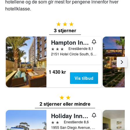
hotellene og de som gir mest for pengene innenfor hver
hotellklasse.
3 stjerner
3 stjerner
Hampton Inn San Diego/Mission Valley
3 stjerner
Enestående 8,1
2151 Hotel Circle South, San Diego, CA, USA
1 430 kr
Vis tilbud
2 stjerner
2 stjerner eller mindre
Holiday Inn Express San Diego Airport-Old Town By IHG
2 stjerner
Enestående 8,6
1955 San Diego Avenue, San Diego, CA, USA