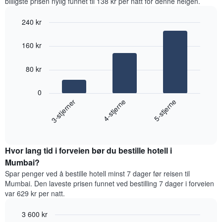
billigste prisen nylig funnet til 138 kr per natt for denne helgen.
de
siste
240 kr
tre
Bar
Chart
dagene
graphic.
chart
og
160 kr
with
sortert
3
etter
bars.
80 kr
antall
stjerner.
Diagrammet
Diagrammets
0
nedenfor
1
4-stjerne
3-stjerner
5-stjerne
viser
X-
gjennomsnittsprisen
akse
End
for
of
viser
et
interactive
hotellkategorier
rom
chart
etter
Hvor lang tid i forveien bør du bestille hotell i
denne
stjerner.
helgen,
Mumbai?
Diagrammets
basert
Spar penger ved å bestille hotell minst 7 dager før reisen til
1
på
Mumbai. Den laveste prisen funnet ved bestilling 7 dager i forveien
Y-
data
var 629 kr per natt.
akse
fra
viser
de
gjennomsnittsprisen
3 600 kr
siste