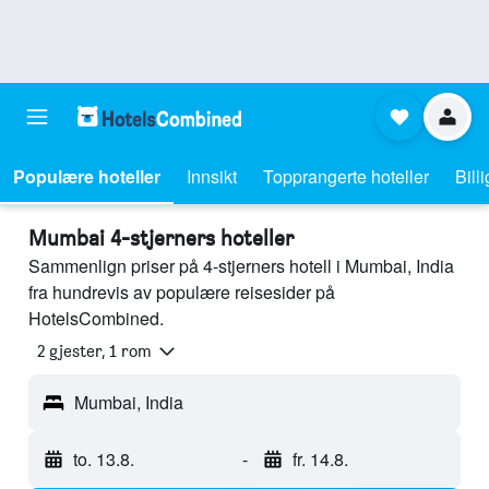
Populære hoteller
Innsikt
Topprangerte hoteller
Bill
Mumbai 4-stjerners hoteller
Sammenlign priser på 4-stjerners hotell i Mumbai, India
fra hundrevis av populære reisesider på
HotelsCombined.
2 gjester, 1 rom
Mumbai, India
to. 13.8.
-
fr. 14.8.