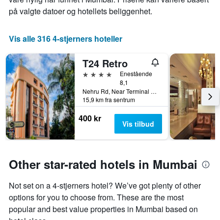
på valgte datoer og hotellets beliggenhet.
Vis alle 316 4-stjerners hoteller
T24 Retro
4 stjerner
Enestående
8,1
Nehru Rd, Near Terminal 1, Ext, Vile Parle East, Vile Parle, Mumbai, India
15,9 km fra sentrum
400 kr
Vis tilbud
Other star-rated hotels in Mumbai
Not set on a 4-stjerners hotel? We’ve got plenty of other
options for you to choose from. These are the most
popular and best value properties in Mumbai based on