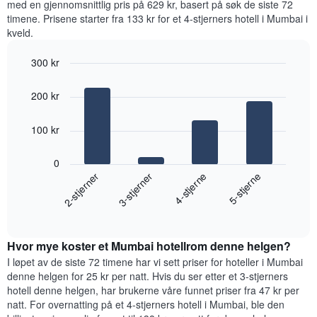
med en gjennomsnittlig pris på 629 kr, basert på søk de siste 72
for
timene. Prisene starter fra 133 kr for et 4-stjerners hotell i Mumbai i
hver
kveld.
ukedag
Diagrammets
300 kr
1
Bar
X-
Chart
graphic.
chart
akse
200 kr
with
viser
4
ukedagene.
bars.
100 kr
Diagrammets
1
Diagrammet
Y-
0
nedenfor
akse
2-stjerner
3-stjerner
4-stjerne
5-stjerne
viser
viser
gjennomsnittsprisen
gjennomsnittsprisen
End
for
for
of
et
interactive
et
rom
chart
rom
Hvor mye koster et Mumbai hotellrom denne helgen?
i
kveld,
I løpet av de siste 72 timene har vi sett priser for hoteller i Mumbai
basert
denne helgen for 25 kr per natt. Hvis du ser etter et 3-stjerners
på
hotell denne helgen, har brukerne våre funnet priser fra 47 kr per
data
natt. For overnatting på et 4-stjerners hotell i Mumbai, ble den
fra