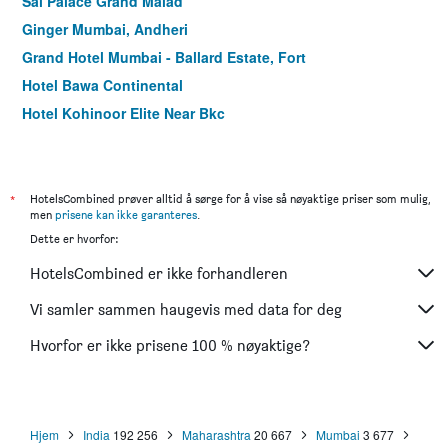
Sai Palace Grand Malad
Ginger Mumbai, Andheri
Grand Hotel Mumbai - Ballard Estate, Fort
Hotel Bawa Continental
Hotel Kohinoor Elite Near Bkc
Hotel Ak International
Hotel Milan International
The Oriental Residency Hotel
*
HotelsCombined prøver alltid å sørge for å vise så nøyaktige priser som mulig,
men
prisene kan ikke garanteres
.
Sea Palace Hotel
Dette er hvorfor:
Diplomat Hotel
HotelsCombined er ikke forhandleren
Abbott Hotel
Ginger Mumbai Andheri (Midc)
Vi samler sammen haugevis med data for deg
Hotel Residency Andheri
Hvorfor er ikke prisene 100 % nøyaktige?
Hotel Avon Ruby Dadar
Hjem
India
192 256
Maharashtra
20 667
Mumbai
3 677