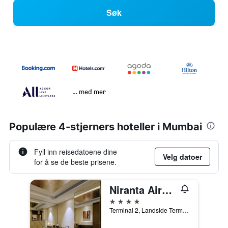
Søk
… med mer
Populære 4-stjerners hoteller i Mumbai
Fyll inn reisedatoene dine
Velg datoer
for å se de beste prisene.
Niranta Airport Transit Hotel & Lounge Terminal 2 Arrivals
4 stjerner
Terminal 2, Landside Terminal, Mumbai, India