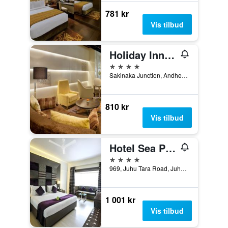
781 kr
Vis tilbud
Holiday Inn Mumbai International Airport By IHG
4 stjerner
Sakinaka Junction, Andheri Kurla Road, Mumbai, India
810 kr
Vis tilbud
Hotel Sea Princess
4 stjerner
969, Juhu Tara Road, Juhu Beach, Mumbai, India
1 001 kr
Vis tilbud