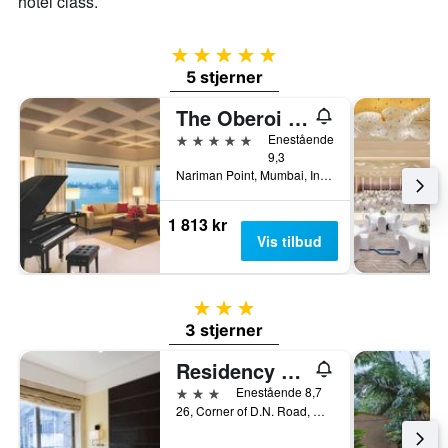
hotel class.
5 stjerner
5 stjerner
The Oberoi Mumbai
5 stjerner
Enestående
9,3
Nariman Point, Mumbai, India
1 813 kr
Vis tilbud
3 stjerner
3 stjerner
Residency Hotel Fort
3 stjerner
Enestående 8,7
26, Corner of D.N. Road, Mumbai, India