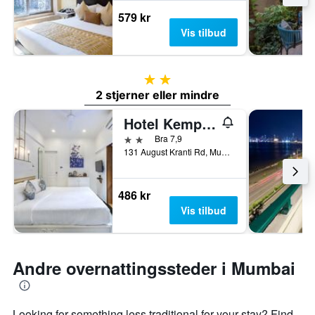
579 kr
Vis tilbud
2 stjerner
2 stjerner eller mindre
Hotel Kemps Corner
2 stjerner
Bra 7,9
131 August Kranti Rd, Mumbai, India
486 kr
Vis tilbud
Andre overnattingssteder i Mumbai
Looking for something less traditional for your stay? Find