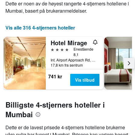
akse
Dette er noen av de høyest rangerte 4-stjerners hotellene i
denne
viser
Mumbai, basert på brukeranmeldelser.
helgen
antall
funnet
dager
de
før
Vis alle 316 4-stjerners hoteller
siste
oppholdet
3
Diagrammets
dagene
1
Hotel Mirage
Y-
4 stjerner
Enestående
akse
8,1
viser
Int. Airport Approach Rd, Marol, Andheri East, - 400 059, Mumbai, India
gjennomsnittsprisen
17,8 km fra sentrum
på
et
741 kr
Vis tilbud
rom
Billigste 4-stjerners hoteller i
Mumbai
Dette er de lavest prisede 4-stjerners hotellene brukerne
våre nylig har funnet i Mumbai. Prisene kan variere basert