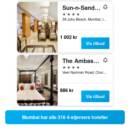
Sun-n-Sand Mumbai Juhu Beach
4 stjerner
39 Juhu Beach, Mumbai, India
1 002 kr
Vis tilbud
The Ambassador, Mumbai
4 stjerner
Veer Nariman Road, Churchgate 1, Mumbai, India
886 kr
Vis tilbud
Mumbai har alle 316 4-stjerners hoteller