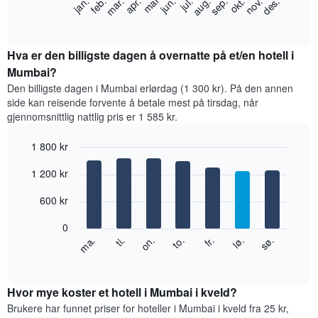
feb.
mai
aug.
nov.
jan.
apr.
jul.
okt.
mar.
jun.
sep.
des.
nedenfor
End
of
viser
interactive
gjennomsnittsprisen
chart
for
Hva er den billigste dagen å overnatte på et/en hotell i
et
Mumbai?
rom
Den billigste dagen i Mumbai erlørdag (1 300 kr). På den annen
per
side kan reisende forvente å betale mest på tirsdag, når
måned
gjennomsnittlig nattlig pris er 1 585 kr.
Diagrammets
1
1 800 kr
X-
akse
Bar
Chart
1 200 kr
graphic.
viser
chart
with
månedene.
7
600 kr
Diagrammets
bars.
1
0
Y-
Diagrammet
fr.
to.
on.
ti.
ma.
sø.
lø.
akse
nedenfor
End
viser
of
viser
gjennomsnittsprisen
interactive
gjennomsnittsprisen
chart
for
for
Hvor mye koster et hotell i Mumbai i kveld?
et
et
Brukere har funnet priser for hoteller i Mumbai i kveld fra 25 kr,
rom
rom