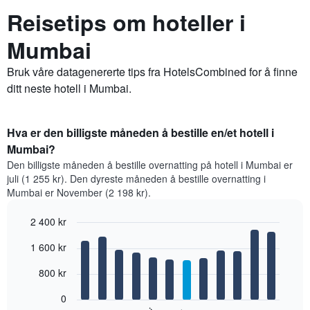
Reisetips om hoteller i
Mumbai
Bruk våre datagenererte tips fra HotelsCombined for å finne
ditt neste hotell i Mumbai.
Hva er den billigste måneden å bestille en/et hotell i
Mumbai?
Den billigste måneden å bestille overnatting på hotell i Mumbai er
juli (1 255 kr). Den dyreste måneden å bestille overnatting i
Mumbai er November (2 198 kr).
2 400 kr
Bar
Chart
1 600 kr
graphic.
chart
with
12
800 kr
bars.
0
Diagrammet