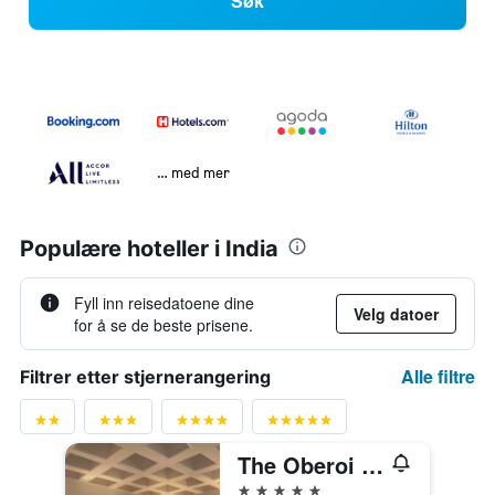
Søk
… med mer
Populære hoteller i India
Fyll inn reisedatoene dine
Velg datoer
for å se de beste prisene.
Alle filtre
Filtrer etter stjernerangering
The Oberoi Mumbai
5 stjerner