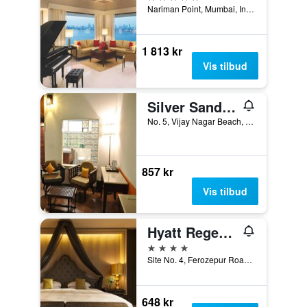
Nariman Point, Mumbai, India
1 813 kr
Vis tilbud
Silver Sand Beach Resort Havelock
No. 5, Vijay Nagar Beach, Havelock Island, India
857 kr
Vis tilbud
Hyatt Regency Ludhiana
4 stjerner
Site No. 4, Ferozepur Road, Ludhiāna, India
648 kr