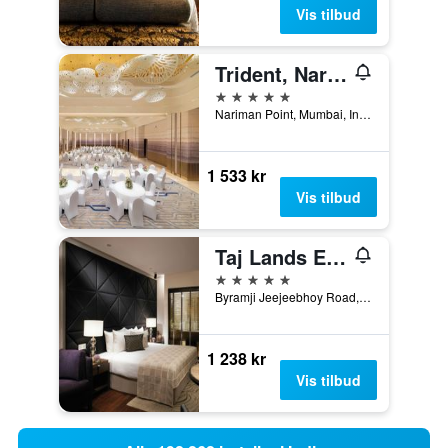
Vis tilbud
Trident, Nariman Point, Mumbai
5 stjerner
Nariman Point, Mumbai, India
1 533 kr
Vis tilbud
Taj Lands End
5 stjerner
Byramji Jeejeebhoy Road, Bandstand, Mumbai, India
1 238 kr
Vis tilbud