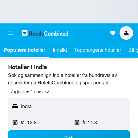
Populære hoteller
Innsikt
Topprangerte hoteller
Bill
Hoteller i India
Søk og sammenlign India hoteller fra hundrevis av
reisesider på HotelsCombined og spar penger.
2 gjester, 1 rom
India
to. 13.8.
-
fr. 14.8.