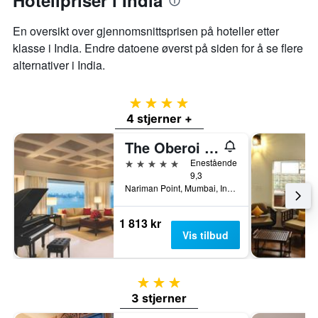
Hotellpriser i India
En oversikt over gjennomsnittsprisen på hoteller etter
klasse i India. Endre datoene øverst på siden for å se flere
alternativer i India.
4 stjerner
4 stjerner +
The Oberoi Mumbai
5 stjerner
Enestående
9,3
Nariman Point, Mumbai, India
1 813 kr
Vis tilbud
3 stjerner
3 stjerner