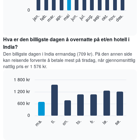
bars.
0
Diagrammet
feb.
mai
aug.
nov.
jan.
apr.
jul.
okt.
mar.
jun.
sep.
des.
nedenfor
End
of
viser
interactive
gjennomsnittsprisen
chart
for
Hva er den billigste dagen å overnatte på et/en hotell i
et
India?
rom
Den billigste dagen i India ermandag (709 kr). På den annen side
per
kan reisende forvente å betale mest på tirsdag, når gjennomsnittlig
måned
nattlig pris er 1 576 kr.
Diagrammets
1
1 800 kr
X-
akse
Bar
Chart
1 200 kr
graphic.
viser
chart
with
månedene.
7
600 kr
Diagrammets
bars.
1
0
Y-
Diagrammet
fr.
to.
on.
ti.
ma.
sø.
lø.
akse
nedenfor
End
viser
of
viser
gjennomsnittsprisen
interactive
gjennomsnittsprisen
chart
for