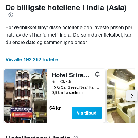
De billigste hotellene i India (Asia)
For øyeblikket tilbyr disse hotellene den laveste prisen per
natt, av de vi har funnet i India. Dersom du er fleksibel, kan
du endre dato og sammenligne priser
Vis alle 192 262 hoteller
Hotel Sriram Lodge
1 stjerne
Ok 4,5
45 G Car Street, Near Railway Station, Upstairs of Lakshmi Vilas Bank, Besides Bhimas Delux Hotel, Tirupati -, Tirupati, India
0,6 km fra sentrum
64 kr
Vis tilbud