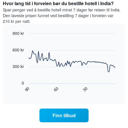
for
Hvor lang tid i forveien bør du bestille hotell i India?
et
et
Spar penger ved å bestille hotell minst 7 dager før reisen til India.
rom
rom
Den laveste prisen funnet ved bestilling 7 dager i forveien var
for
210 kr per natt.
hver
ukedag
900 kr
Diagrammets
Line
1
Chart
graphic.
chart
X-
with
600 kr
akse
90
viser
data
ukedagene.
points.
300 kr
Diagrammets
1
Diagrammet
Y-
nedenfor
0
akse
viser
60
90
30
viser
hvordan
End
of
gjennomsnittsprisen
romprisen
interactive
for
endrer
chart
et
seg
rom
jo
Finn tilbud
nærmere
man