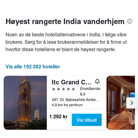
kommer
datoen
for
oppholdet
Høyest rangerte India vanderhjem
Diagrammets
1
Noen av de beste hotellalternativene i India, i følge våre
X-
akse
brukere. Sørg for å lese brukeranmeldelser for å finne ut
viser
hvorfor disse hotellene er blant de høyest rangerte.
antall
dager
før
Vis alle 192 262 hoteller
oppholdet
Diagrammets
Itc Grand Central, A Luxury Collection Hotel, Mumbai
1
Y-
5 stjerner
Enestående
akse
8,9
viser
287, Dr. Babasaheb Ambedkar Road, Mumbai, India
4,9 km fra sentrum
gjennomsnittsprisen
på
1 292 kr
et
Vis tilbud
rom