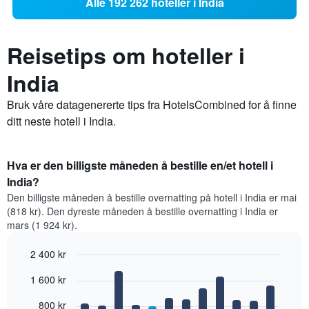
Alle 192 262 hoteller i India
Reisetips om hoteller i
India
Bruk våre datagenererte tips fra HotelsCombined for å finne
ditt neste hotell i India.
Hva er den billigste måneden å bestille en/et hotell i
India?
Den billigste måneden å bestille overnatting på hotell i India er mai
(818 kr). Den dyreste måneden å bestille overnatting i India er
mars (1 924 kr).
2 400 kr
Bar
Chart
1 600 kr
graphic.
chart
with
12
800 kr