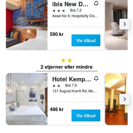
ibis New Delhi Aerocity
3 stjerner
Bra 7,2
Asset No 9, Hospitality District, New Delhi, India
590 kr
Vis tilbud
2 stjerner
2 stjerner eller mindre
Hotel Kemps Corner
2 stjerner
Bra 7,9
131 August Kranti Rd, Mumbai, India
486 kr
Vis tilbud