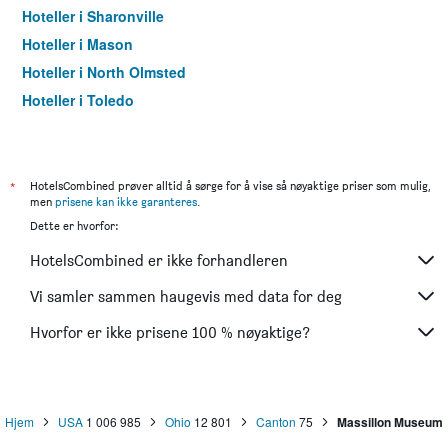
Hoteller i Sharonville
Hoteller i Mason
Hoteller i North Olmsted
Hoteller i Toledo
Hoteller i Akron
Hoteller i Dublin (Ohio)
Hoteller i Middletown
*
HotelsCombined prøver alltid å sørge for å vise så nøyaktige priser som mulig,
men
prisene kan ikke garanteres
.
Hoteller i Independence
Dette er hvorfor:
Hoteller i Beachwood
HotelsCombined er ikke forhandleren
Hoteller i Port Clinton
Hoteller i Berlin
Vi samler sammen haugevis med data for deg
Hoteller i Findlay
Hvorfor er ikke prisene 100 % nøyaktige?
Hoteller i Cambridge
Hoteller i Mansfield
Hoteller i Perrysburg
Hjem
USA
1 006 985
Ohio
12 801
Canton
75
Massillon Museum
Hoteller i West Chester