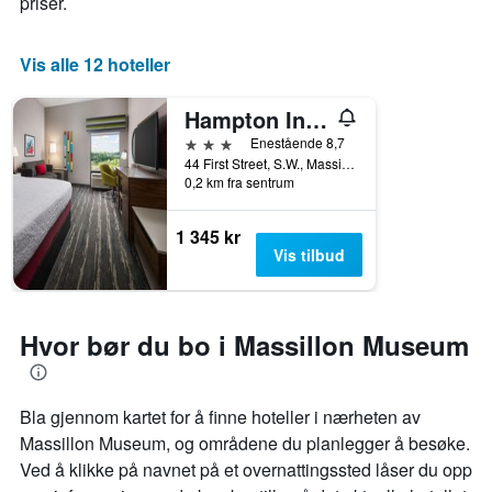
priser.
Vis alle 12 hoteller
Hampton Inn Massillon
3 stjerner
Enestående 8,7
44 First Street, S.W., Massillon, OH, USA
0,2 km fra sentrum
1 345 kr
Vis tilbud
Hvor bør du bo i Massillon Museum
Bla gjennom kartet for å finne hoteller i nærheten av
Massillon Museum, og områdene du planlegger å besøke.
Ved å klikke på navnet på et overnattingssted låser du opp