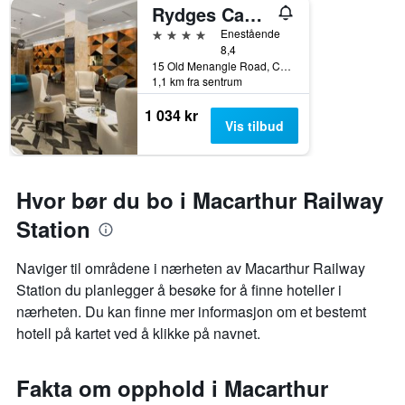
Rydges Campbelltown
4 stjerner
Enestående
8,4
15 Old Menangle Road, Campbelltown, NSW, Australia
1,1 km fra sentrum
1 034 kr
Vis tilbud
Hvor bør du bo i Macarthur Railway
Station
Naviger til områdene i nærheten av Macarthur Railway
Station du planlegger å besøke for å finne hoteller i
nærheten. Du kan finne mer informasjon om et bestemt
hotell på kartet ved å klikke på navnet.
Fakta om opphold i Macarthur