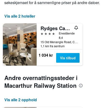
søkeskjemaet for å sammenligne priser på andre datoer.
Vis alle 2 hoteller
Rydges Campbelltown
4 stjerner
Enestående
8,4
15 Old Menangle Road, Campbelltown, NSW, Australia
1,1 km fra sentrum
1 034 kr
Vis tilbud
Andre overnattingssteder i
Macarthur Railway Station
Vis alle 2 opphold