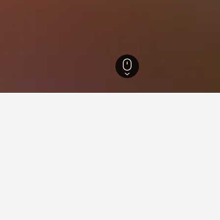
uanzhou
1 089
Luojiang
eller i Luojiang
elsCombined for å finne ditt neste hotell i Luojiang.
Hvor mye koster et hotell i Luojiang i kveld?
Brukere har funnet priser for hoteller i Luojiang i kveld fra 158 kr, m
gjennomsnittlig pris på 279 kr, basert på søk de siste 72 timene. Pri
starter fra 282 kr for et 4-stjerners hotell i Luojiang i kveld.