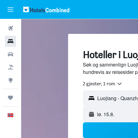
Fly
Hoteller
Hoteller i Lu
Leiebiler
Søk og sammenlign Luoji
Pakkereiser
hundrevis av reisesider 
Utforsk
2 gjester, 1 rom
Reiser
lø. 15.8.
Norsk