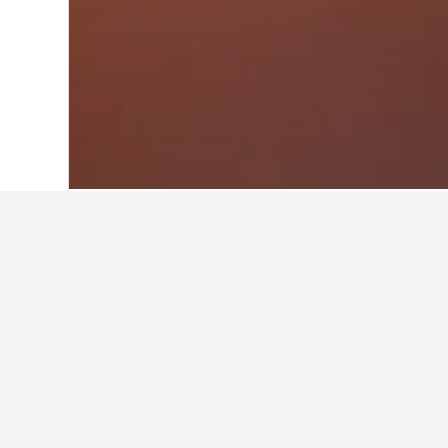
Hjem
Kina
243 050
Fujian
7 336
Q
Reisetips om hot
Bruk våre datagenererte tips fra Hot