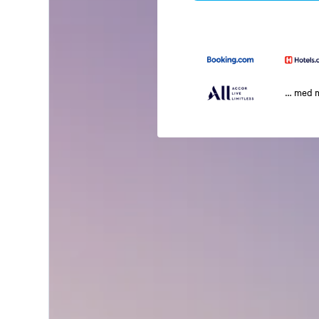
… med 