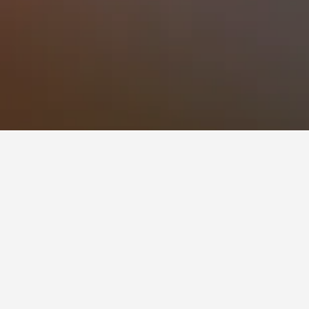
ed en
sene